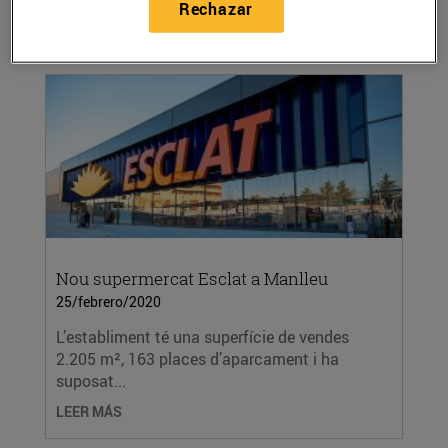
Rechazar
LEER MÁS
Nou supermercat Esclat a Manlleu
25/febrero/2020
L’establiment té una superfície de vendes
2.205 m², 163 places d’aparcament i ha
suposat...
LEER MÁS