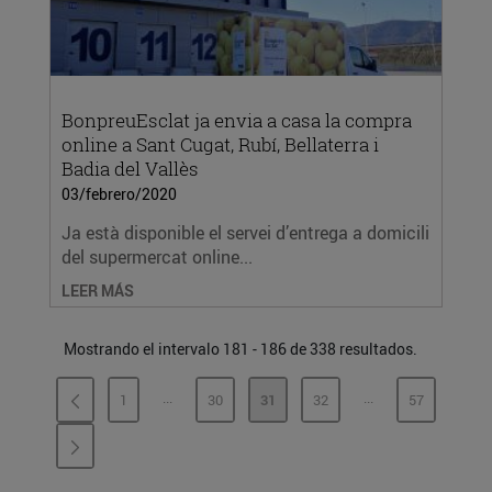
BonpreuEsclat ja envia a casa la compra
online a Sant Cugat, Rubí, Bellaterra i
Badia del Vallès
03/febrero/2020
Ja està disponible el servei d’entrega a domicili
del supermercat online...
LEER MÁS
Mostrando el intervalo 181 - 186 de 338 resultados.
...
...
1
30
31
32
57
PÁGINAS INTERMEDIAS
PÁGINAS INTERME
PÁGINA
PÁGINA
PÁGINA
PÁGINA
PÁGINA