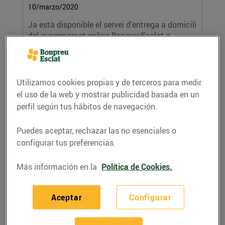
10/marzo/2020
Ja està disponible el servei d’entrega a domicili
del supermercat online BonpreuEsclat a...
LEER MÁS
Utilizamos cookies propias y de terceros para medir
el uso de la web y mostrar publicidad basada en un
perfil según tus hábitos de navegación.
Puedes aceptar, rechazar las no esenciales o
configurar tus preferencias.
Más información en la
Política de Cookies.
Els clients de Bonpreu i Esclat donen més
de 55.000€ a l’associació AFANOC
05/marzo/2020
Aceptar
Configurar
Durant el mes de febrer els clients de Bonpreu i
Esclat han realitzat 333.334 donacions que...