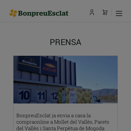
PRENSA
BonpreuEsclat ja envia a casa la
compraonline a Mollet del Vallès, Parets
del Vallès i Santa Perpètua de Mogoda