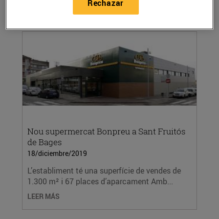
Rechazar
Nou supermercat Bonpreu a Sant Fruitós
de Bages
18/diciembre/2019
L’establiment té una superfície de vendes de
1.300 m² i 67 places d’aparcament Amb...
LEER MÁS