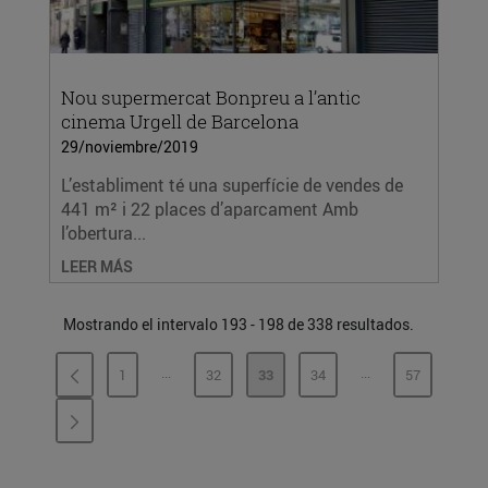
Nou supermercat Bonpreu a l’antic
cinema Urgell de Barcelona
29/noviembre/2019
L’establiment té una superfície de vendes de
441 m² i 22 places d’aparcament Amb
l’obertura...
LEER MÁS
Mostrando el intervalo 193 - 198 de 338 resultados.
...
...
1
32
33
34
57
PÁGINAS INTERMEDIAS
PÁGINAS INTERME
PÁGINA
PÁGINA
PÁGINA
PÁGINA
PÁGINA