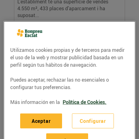
L’establiment té una superfície de vendes
4.550 m², 433 places d’aparcament i ha
suposat...
LEER MÁS
Utilizamos cookies propias y de terceros para medir
el uso de la web y mostrar publicidad basada en un
perfil según tus hábitos de navegación.
Puedes aceptar, rechazar las no esenciales o
configurar tus preferencias.
Más información en la
Política de Cookies.
Bon Preu obre el primer Esclat a Igualada
19/diciembre/2019
Bon Preu ha realitzat una inversió de 21
Aceptar
Configurar
milions d’euros en la construcció del nou...
LEER MÁS