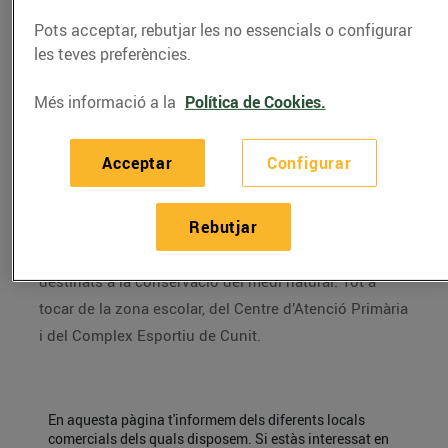
15/de juny/2022
Pots acceptar, rebutjar les no essencials o configurar
les teves preferències.
Sol comercial per la construcció de dues naus de
2.800 i 3.000 metres quadrats. És un conjunt
Més informació a la
Política de Cookies.
comercial comprés per un establiment Esclat i una
parcel·la de més de 9.000 metres quadrats destinats a
Acceptar
Configurar
estació de servei, usos comercials i de restauració.
Dins d’aquest conjunt comercial també es compta
Rebutjar
amb una parcel·la hotelera i una de residencial així
com una zona verda de 7.500 metres quadrats
destinats a la conservació del medi natural. Tot a
tocar de la zona escolar, del Centre d’Atenció Primària
i del Complex Esportiu de Cunit.
En aquesta pàgina t'informem dels diferents locals
comercials dels quals disposem. Si estàs interessat en