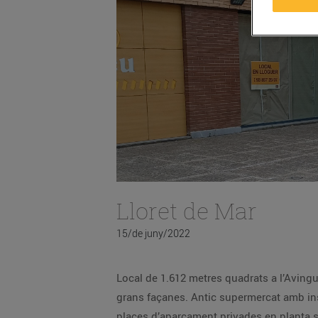
Lloret de Mar
15/de juny/2022
Local de 1.612 metres quadrats a l’Aving
grans façanes. Antic supermercat amb insta
places d’aparcament privades en planta s