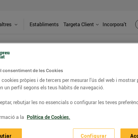
ltres
Establiments
Targeta Client
Incorpora't
LOCALS DISPONIBLES
l consentiment de les Cookies
 cookies pròpies i de tercers per mesurar l’ús del web i mostrar 
n un perfil segons els teus hàbits de navegació.
ptar, rebutjar les no essencials o configurar les teves preferènc
rmació a la
Política de Cookies.
utjar
Configurar
Ac