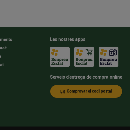
Les nostres apps
iments
ra't
a
at
Serveis d'entrega de compra online
Comprovar el codi postal