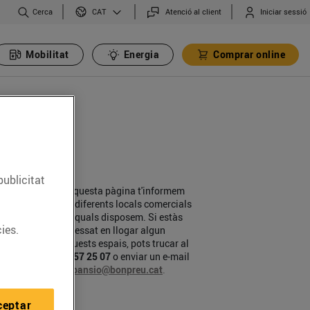
Cerca
Atenció al client
Iniciar sessió
CAT
Mobilitat
Energia
Comprar online
publicitat
En aquesta pàgina t'informem
dels diferents locals comercials
dels quals disposem. Si estàs
ies.
interessat en llogar algun
d'aquests espais, pots trucar al
93 857 25 07
o enviar un e-mail
a
expansio@bonpreu.cat
.
ceptar