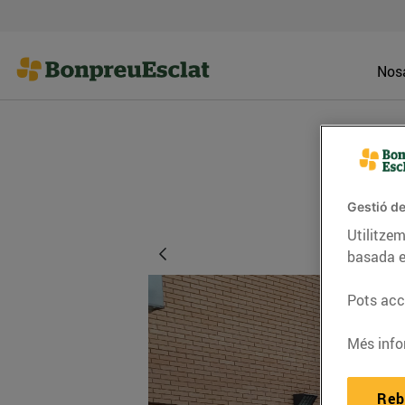
Nosa
Gestió de
Utilitzem
basada e
Pots acce
Més info
Reb