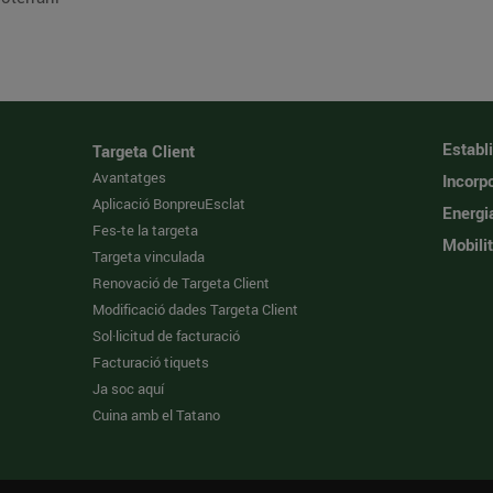
Establ
Targeta Client
Avantatges
Incorpo
Aplicació BonpreuEsclat
Energi
Fes-te la targeta
Mobilit
Targeta vinculada
Renovació de Targeta Client
Modificació dades Targeta Client
Sol·licitud de facturació
Facturació tiquets
Ja soc aquí
Cuina amb el Tatano