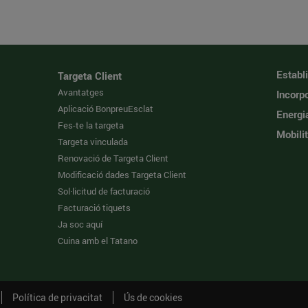
Establ
Targeta Client
Avantatges
Incorpo
Aplicació BonpreuEsclat
Energi
Fes-te la targeta
Mobilit
Targeta vinculada
Renovació de Targeta Client
Modificació dades Targeta Client
Sol·licitud de facturació
Facturació tiquets
Ja soc aquí
Cuina amb el Tatano
Política de privacitat
Ús de cookies