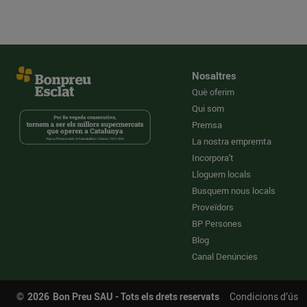
Nosaltres
Què oferim
Qui som
Premsa
La nostra empremta
Incorpora't
Lloguem locals
Busquem nous locals
Proveïdors
BP Persones
Blog
Canal Denúncies
©
2026
Bon Preu SAU - Tots els drets reservats
Condicions d’ús