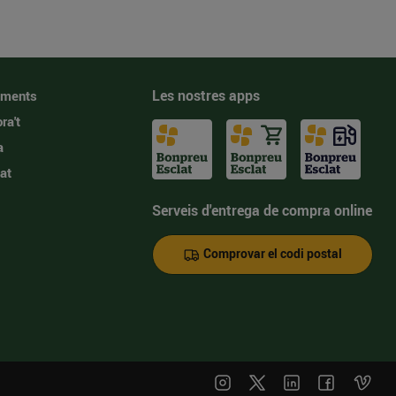
Les nostres apps
iments
ra't
a
at
Serveis d'entrega de compra online
Comprovar el codi postal