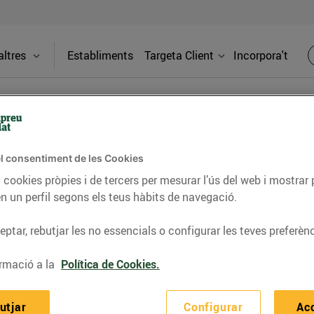
ltres
Establiments
Targeta Client
Incorpora't
LOCALS DISPONIBLES
l consentiment de les Cookies
 cookies pròpies i de tercers per mesurar l’ús del web i mostrar 
n un perfil segons els teus hàbits de navegació.
ptar, rebutjar les no essencials o configurar les teves preferènc
rmació a la
Política de Cookies.
utjar
Configurar
Ac