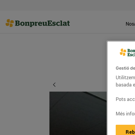
Nosa
Gestió de
Utilitzem
basada e
Pots acce
Més info
Reb