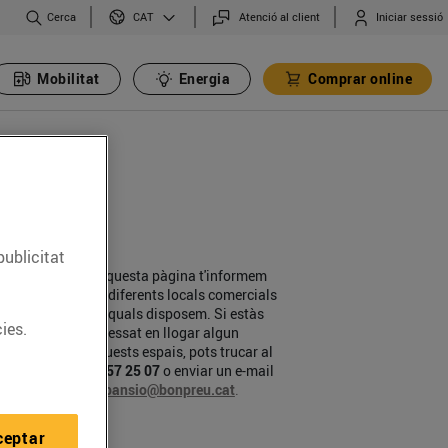
Cerca
Atenció al client
Iniciar sessió
CAT
Mobilitat
Energia
Comprar online
publicitat
En aquesta pàgina t'informem
dels diferents locals comercials
dels quals disposem. Si estàs
ies.
interessat en llogar algun
d'aquests espais, pots trucar al
93 857 25 07
o enviar un e-mail
a
expansio@bonpreu.cat
.
ceptar