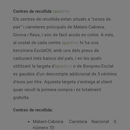
Centres de recollida
iquo
drive
Els centres de recollida estan situats a “zones de
pas” i carreteres principals de Mataró-Cabrera,
Girona i Reus, i són de fàcil accés en cotxe. A més,
al costat de cada centre
iquo
drive
hi ha una
benzinera EsclatOil, amb uns dels preus de
carburant més baixos del país, i en les quals
utilitzant la targeta d’
iquo
drive
o de Bonpreu-Esclat
es gaudeix d’un descompte addicional de 3 cèntims
d’euro per litre. Aquesta targeta s'entrega al client
quan recull la primera compra i és totalment
gratuïta.
Centres de recollida:
Mataró-Cabrera. Carretera Nacional II,
número 70