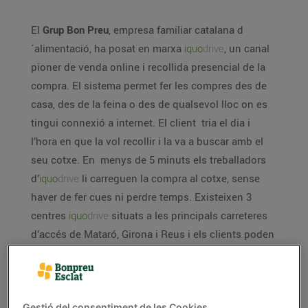
El
Grup Bon Preu
, empresa familiar catalana d
´alimentació, ha posat en marxa
iquo
drive
, un canal
pioner de venda online i recollida presencial de la
compra. El sistema permet fer les compres des de
casa, des de la feina o des de qualsevol lloc on es
tingui connexió a internet. El client tria el dia i
l’hora en que la vol recollir i la va a buscar amb el
seu cotxe. En menys de 5 minuts els treballadors
d’
iquo
drive
li carreguen la compra al cotxe, sense
haver de fer cues ni perdre temps. Existeixen 3
centres
iquo
drive
situats a les principals carreteres
d’accés de Mataró, Girona i Reus i els clients poden
triar el que prefereixin. És un sistema gratuït en el
qual els clients només paguen els productes que
s’emporten a casa.
Gestió del consentiment de les Cookies