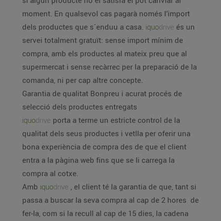
si algun producte no el satisfà el pot canviar al
moment. En qualsevol cas pagarà només l’import
dels productes que s´enduu a casa.
iquo
drive
és un
servei totalment gratuït: sense import mínim de
compra, amb els productes al mateix preu que al
supermercat i sense recàrrec per la preparació de la
comanda, ni per cap altre concepte.
Garantia de qualitat Bonpreu i acurat procés de
selecció dels productes entregats
iquo
drive
porta a terme un estricte control de la
qualitat dels seus productes i vetlla per oferir una
bona experiència de compra des de que el client
entra a la pàgina web fins que se li carrega la
compra al cotxe.
Amb
iquo
drive
, el client té la garantia de que, tant si
passa a buscar la seva compra al cap de 2 hores de
fer-la, com si la recull al cap de 15 dies, la cadena