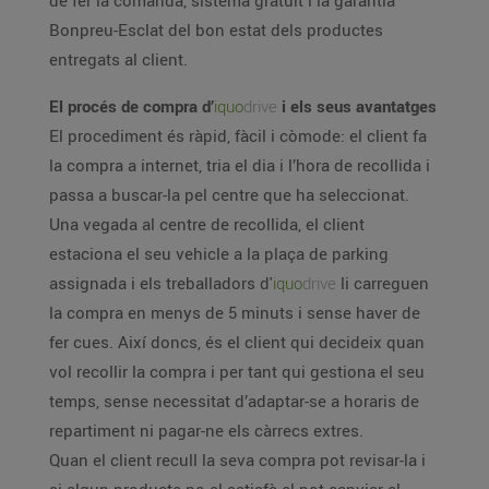
de fer la comanda, sistema gratuït i la garantia
Bonpreu-Esclat del bon estat dels productes
entregats al client.
El procés de compra d’
iquo
drive
i els seus avantatges
El procediment és ràpid, fàcil i còmode: el client fa
la compra a internet, tria el dia i l’hora de recollida i
passa a buscar-la pel centre que ha seleccionat.
Una vegada al centre de recollida, el client
estaciona el seu vehicle a la plaça de parking
assignada i els treballadors d'
iquo
drive
li carreguen
la compra en menys de 5 minuts i sense haver de
fer cues. Així doncs, és el client qui decideix quan
vol recollir la compra i per tant qui gestiona el seu
temps, sense necessitat d’adaptar-se a horaris de
repartiment ni pagar-ne els càrrecs extres.
Quan el client recull la seva compra pot revisar-la i