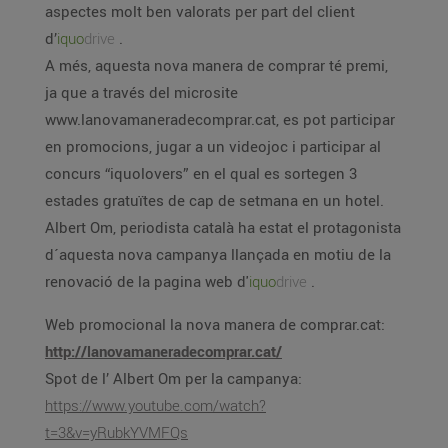
aspectes molt ben valorats per part del client
d’
iquo
drive
.
A més, aquesta nova manera de comprar té premi,
ja que a través del microsite
www.lanovamaneradecomprar.cat, es pot participar
en promocions, jugar a un videojoc i participar al
concurs “iquolovers” en el qual es sortegen 3
estades gratuïtes de cap de setmana en un hotel.
Albert Om, periodista català ha estat el protagonista
d´aquesta nova campanya llançada en motiu de la
renovació de la pagina web d'
iquo
drive
.
Web promocional la nova manera de comprar.cat:
http://lanovamaneradecomprar.cat/
Spot de l’ Albert Om per la campanya:
https://www.youtube.com/watch?
t=3&v=yRubkYVMFQs