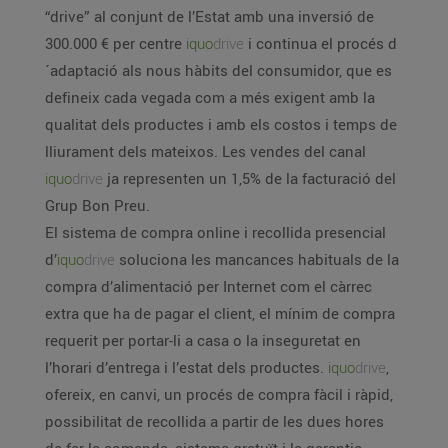
“drive” al conjunt de l’Estat amb una inversió de
300.000 € per centre
iquo
drive
i continua el procés d
´adaptació als nous hàbits del consumidor, que es
defineix cada vegada com a més exigent amb la
qualitat dels productes i amb els costos i temps de
lliurament dels mateixos. Les vendes del canal
iquo
drive
ja representen un 1,5% de la facturació del
Grup Bon Preu.
El sistema de compra online i recollida presencial
d’
iquo
drive
soluciona les mancances habituals de la
compra d’alimentació per Internet com el càrrec
extra que ha de pagar el client, el mínim de compra
requerit per portar-li a casa o la inseguretat en
l’horari d’entrega i l’estat dels productes.
iquo
drive
,
ofereix, en canvi, un procés de compra fàcil i ràpid,
possibilitat de recollida a partir de les dues hores