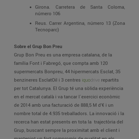
Girona. Carretera de Santa Coloma,
número 106
Reus. Carrer Argentina, número 13 (Zona
Tecnoparc)
Sobre el Grup Bon Preu
Grup Bon Preu es una empresa catalana, de la
família Font i Fabregó, que compta amb 120
supermercats Bonpreu, 44 hipermercats Esclat, 35
benzineres EsclatOil i 3 centres
iquo
drive
repartits
per tot Catalunya. El Grup té una sòlida experiència
en el mercat català i va tancar l´exercici econòmic
de 2014 amb una facturació de 888,5 M d’€ i un
nombre total de 4.935 treballadors. La innovació i la
recerca han estat presents en tota la trajectòria del
Grup, buscant sempre la proximitat amb el client i
mantenint un fort compromís de qualitat en els