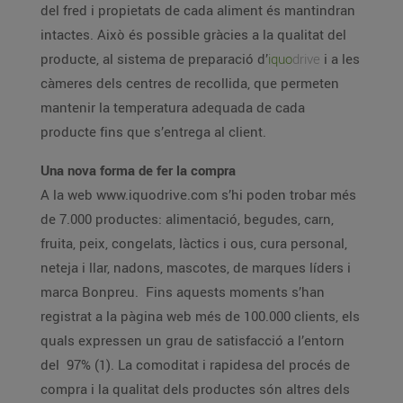
del fred i propietats de cada aliment és mantindran
intactes. Això és possible gràcies a la qualitat del
producte, al sistema de preparació d’
iquo
drive
i a les
càmeres dels centres de recollida, que permeten
mantenir la temperatura adequada de cada
producte fins que s’entrega al client.
Una nova forma de fer la compra
A la web www.iquodrive.com s’hi poden trobar més
de 7.000 productes: alimentació, begudes, carn,
fruita, peix, congelats, làctics i ous, cura personal,
neteja i llar, nadons, mascotes, de marques líders i
marca Bonpreu. Fins aquests moments s’han
registrat a la pàgina web més de 100.000 clients, els
quals expressen un grau de satisfacció a l’entorn
del 97% (1). La comoditat i rapidesa del procés de
compra i la qualitat dels productes són altres dels