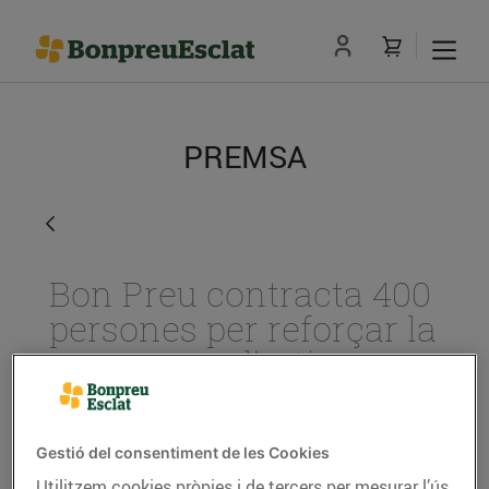
PREMSA
Bon Preu contracta 400
persones per reforçar la
campanya d’estiu
04/de juny/2018
Gestió del consentiment de les Cookies
El Grup Bon Preu amplia la seva plantilla
Utilitzem cookies pròpies i de tercers per mesurar l’ús
des de juny fins a setembre per cobrir les