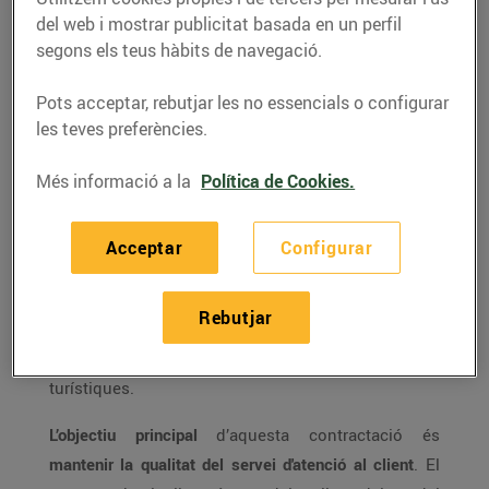
necessitats dels establiments i mantenir
del web i mostrar publicitat basada en un perfil
la qualitat del servei d’atenció al client
segons els teus hàbits de navegació.
La Costa Brava, la Costa Daurada i les
Terres de l’Ebre són les zones on més es
Pots acceptar, rebutjar les no essencials o configurar
reforçaran les contractacions
les teves preferències.
Més informació a la
Política de Cookies.
L’aposta per la contractació de persones als
supermercats Bonpreu i Esclat és contínua. El Grup
Bon Preu
preveu una gran temporada d’estiu i, per
Acceptar
Configurar
això, incorpora
400 persones a la seva plantilla per
cobrir les necessitats dels seus establiments i les
Rebutjar
puntes de treball que es donen en aquest període
,
especialment als establiments de costa i zones
turístiques.
L’objectiu principal
d’aquesta contractació és
mantenir la qualitat del servei d'atenció al client
. El