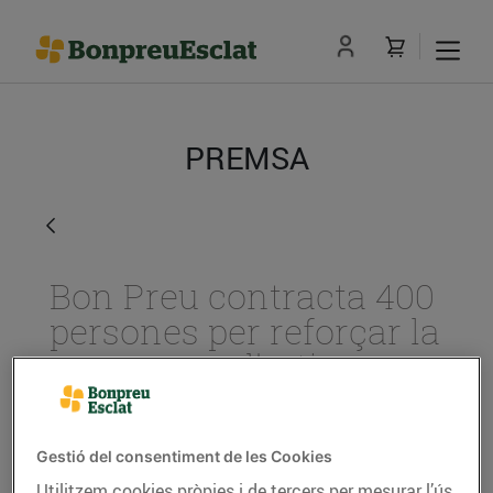
PREMSA
Bon Preu contracta 400
persones per reforçar la
campanya d’estiu
04/de juny/2018
Gestió del consentiment de les Cookies
El Grup Bon Preu amplia la seva plantilla
Utilitzem cookies pròpies i de tercers per mesurar l’ús
des de juny fins a setembre per cobrir les