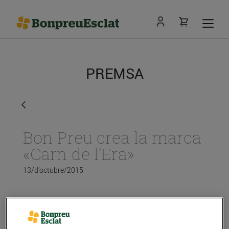
PREMSA
Bon Preu crea la marca
«Carn de l’Era»
13/d’octubre/2015
Bon Preu crea la marca
Carn de l’Era
, que engloba
les carns de cabrit, pollastre, xai, vedella, porc,