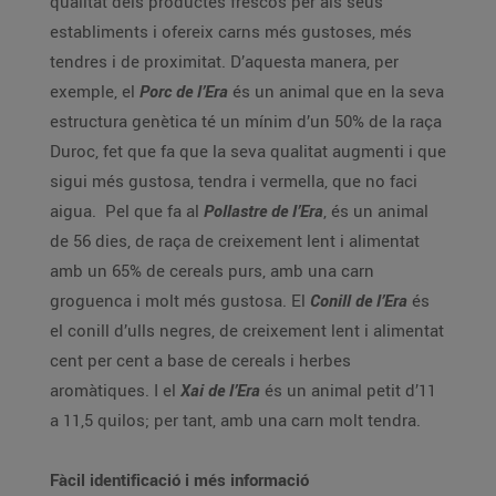
qualitat dels productes frescos per als seus
establiments i ofereix carns més gustoses, més
tendres i de proximitat. D’aquesta manera, per
exemple, el
Porc de l’Era
és un animal que en la seva
estructura genètica té un mínim d’un 50% de la raça
Duroc, fet que fa que la seva qualitat augmenti i que
sigui més gustosa, tendra i vermella, que no faci
aigua. Pel que fa al
Pollastre de l’Era
, és un animal
de 56 dies, de raça de creixement lent i alimentat
amb un 65% de cereals purs, amb una carn
groguenca i molt més gustosa. El
Conill de l’Era
és
el conill d’ulls negres, de creixement lent i alimentat
cent per cent a base de cereals i herbes
aromàtiques. I el
Xai de l’Era
és un animal petit d’11
a 11,5 quilos; per tant, amb una carn molt tendra.
Fàcil identificació i més informació