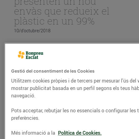
presenten un nou
envàs que redueix el
plàstic en un 99%
10/d’octubre/2018
MANS, la marca de fruita i verdura
ecològica dels establiments Bonpreu i
Esclat, estrena un nou envàs més
sostenible per a productes ecològics
Gestió del consentiment de les Cookies
Utilitzem cookies pròpies i de tercers per mesurar l’ús del 
mostrar publicitat basada en un perfil segons els teus hàb
navegació.
Bon Preu i la Cooperativa Social MANS
treballen
amb el compromís de reduir el seu impacte
Pots acceptar, rebutjar les no essencials o configurar les 
ambiental en tots els àmbits de la producció i
preferències.
distribució dels seus productes ecològics. Fruit
d’aquest compromís s’ha dissenyat
un nou envàs
Més informació a la
Política de Cookies.