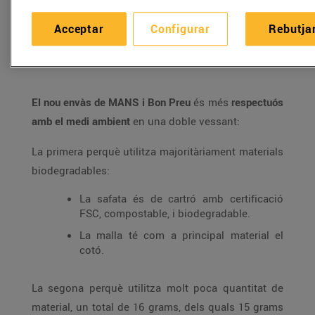
que redueix el plàstic en un 99%. És el primer envàs
més sostenible per a la comercialització de fruita i
Acceptar
Configurar
Rebutja
verdura ecològica als supermercats Bonpreu i Esclat.
El nou envàs de MANS i Bon Preu
és més
respectuós
amb el medi ambient
en una doble vessant:
La primera perquè utilitza majoritàriament materials
biodegradables:
La safata és de cartró amb certificació
FSC, compostable, i biodegradable.
La malla té com a principal material el
cotó.
La segona perquè utilitza molt poca quantitat de
material, un total de 16 grams, dels quals 15 grams