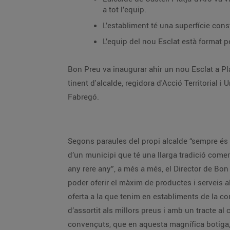
a tot l’equip.
L’equip del nou Esclat està format p
Bon Preu va inaugurar ahir un nou Esclat a Platja d’Aro amb la presència de l’alcalde de Castell- Platja d’Aro, M
tinent d'alcalde, regidora d'Acció Territorial i Urbanisme, Montse Rovira, acompanyats d’autoritats locals, i el director general del Grup Bon Preu, Joan Font i
Fabregó.
Segons paraules del propi alcalde “sempre és una gran satisfacció l’estrena de nous espais de referència
d’un municipi que té una llarga tradició comercial, oberta, extensa i plural oberta als seus ciutadans, i és clar, als milers de visitants i turistes que ens visiten
any rere any”, a més a més, el Director de Bon Preu, Joan Font i Fabregó va afegir “Estem molt contents d’obrir un supermercat Esclat a Platja d’Aro, i així
poder oferir el màxim de productes i serveis als clients de la zona. Platja d’Aro és un referent a la Costa Brava i amb aquesta o
oferta a la que tenim en establiments de la comarca. Com és habitual a Bon Preu, continuem apostant pels productes de proximitat, amb la màxima varietat
d’assortit als millors preus i amb un tracte al client excepcional. Estem molt contents per la resposta i valoració que tenim dels nostres clients i aquí estem
convençuts, que en aquesta magnífica botiga