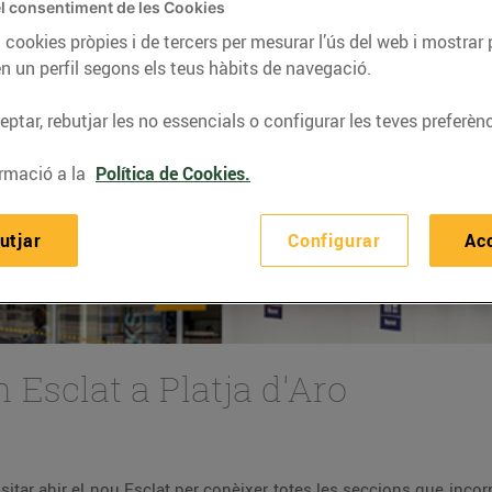
l consentiment de les Cookies
 cookies pròpies i de tercers per mesurar l’ús del web i mostrar 
n un perfil segons els teus hàbits de navegació.
ptar, rebutjar les no essencials o configurar les teves preferènc
rmació a la
Política de Cookies.
utjar
Configurar
Ac
Esclat a Platja d'Aro
ions que incorpora el nou hipermercat i donar la benvinguda