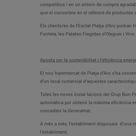
competitius i en un entorn de compra agradable i còmode. El Grup aposta per una política comercial de proximitat i promou el producte local de 
que el converteix en el referent de
Els clients/es de l’Esclat Platja d’Aro podran trobar productes tan característics de l’Empordà com els S
Aposta per la sostenibilitat i l’eficiència energ
El nou hipermercat de Platja d’Aro s’ha construït perquè funcioni de manera sostenible i ecoficient per e
Totes les noves instal·lacions del Grup Bon Preu estan pensades per reduir al màxim el consum energè
automàtica per obtenir la màxima eficiència energètica. El Grup va ser dels primers a Catalunya en obtenir la certificació energètica “A” dels seus edificis, que
concedeix la Generalitat.
A més a més, l’establiment disposarà d’una instal·lació de plaques fotovoltaiques de 170 KWp que s’e
l’establiment.