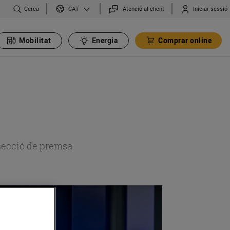
Cerca
Atenció al client
Iniciar sessió
CAT
Mobilitat
Energia
Comprar online
 secció de premsa