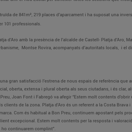
L’establiment té una superfície construïda de 841m², 219 places d’aparcamen
er 101 professionals.
aurici Jiménez i Ruiz, acompanyat de la 1a
 que amplien, consoliden i complementen l’oferta
bertura equiparem la nostra
, ho continuarem complint”.