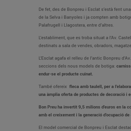
De fet, des de Bonpreu i Esclat s’està fent una clara aposta per les comarques de Girona i el Baix Empord
de la Selva i Banyoles i ja compten amb botigues a Girona, Salt, Lloret de Mar, Castelló d’Empúries, Santa Cristina d’Aro, St Feliu de 
Palafrugell i Llagostera, entre d’altres.
L’establiment, que es troba situat a l’Av. Castell d'Aro s/n cantonada amb Carrer Tramuntana, té una superfície construïda de
destinats a s
L’Esclat agafa el relleu de l’antic Bonpreu d’Av. Castell d’Aro 46 per millorar l’experiència de compra dels clients
seccions dels nous models de botiga:
carnisseria, xarcuteria-formatgeria, fruiteria i peixateria i forn de cocció de peix i marisc per aquells clients/es que vulguin
endur-se el producte cuinat.
També ofereix
fleca amb taulell, per a l’elaboració de pizzes artesanes preparades al moment, espai de sushi, parafarmàcia, zona de j
una àmplia oferta de pr
Bon Preu ha invertit 9,5 milions d’euros en la construcció de l’establiment i compta amb un equip de 101 professionals, fet q
amb el creixement i la 
El model comercial de Bonpreu i Esclat destaca per oferir una àmplia varietat i qualitat dels product