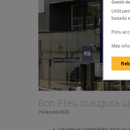
Gestió de
Utilitzem
basada e
Pots acce
Més info
Reb
Bon Preu inaugura un 
16/de juliol/2020
L’alcalde de Castell-Platja d’Aro va visitar ahir el nou Esclat per conèixer totes les secc