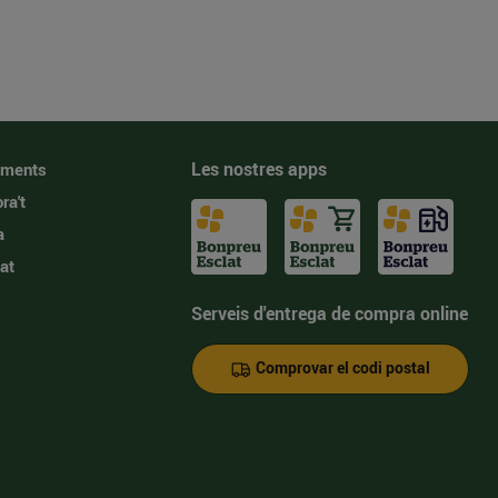
Les nostres apps
iments
ra't
a
at
Serveis d'entrega de compra online
Comprovar el codi postal