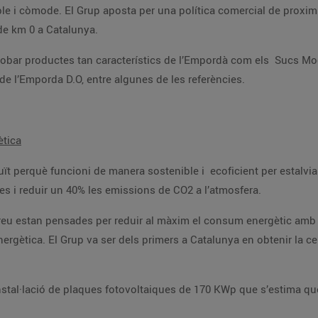
qualitat, fet
 productes de km 0 a Catalunya.
ucs Mooma, el cafè ROURA, el Recuit de Drap de
Fonteta, les Patates Fregides d’Oleguer i Vins de l’Emporda D.O, entre algunes de les referències.
ètica
stalviar així, el 35% del consum d’energia habitual
d’un local comercial d’aquestes característiques i reduir un 40% les emissions de CO2 a l’atmosfera.
tic amb un sistema de gestió que les regula de forma
stima que cobrirà el 25% del consum elèctric de