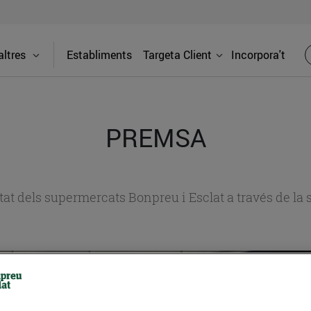
ltres
Establiments
Targeta Client
Incorpora't
PREMSA
itat dels supermercats Bonpreu i Esclat a través de la