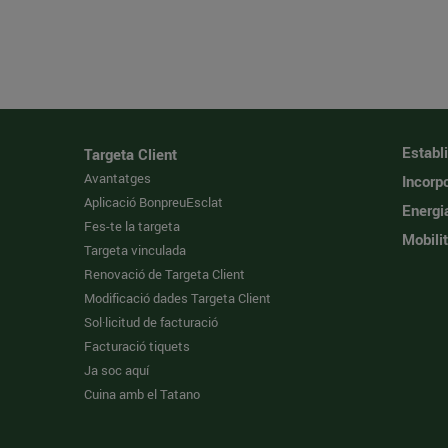
Establ
Targeta Client
Avantatges
Incorpo
Aplicació BonpreuEsclat
Energi
Fes-te la targeta
Mobilit
Targeta vinculada
Renovació de Targeta Client
Modificació dades Targeta Client
Sol·licitud de facturació
Facturació tiquets
Ja soc aquí
Cuina amb el Tatano