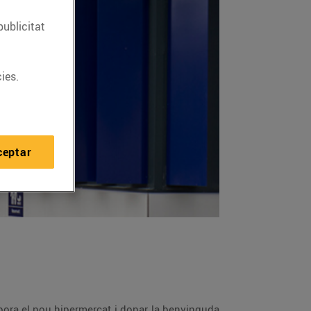
publicitat
ies.
ceptar