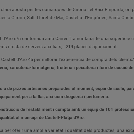
à, on properament obriran un establiment a Cassà
Guíxols, Palamós,
 6.841m² per planta comercial,
ala de vendes, obradors, magatzems i resta de serveis auxiliars, i 219 places d’aparcament.
/es. El nou Esclat compta amb els serveis i
ocs per als més petits/es,
oductes de decoració i equipament per a la llar, així com drogueria i perfumeria.
ue representa el compromís del Grup
generació d’ocupació de qualitat al municipi de Castell-Platja d’Aro.
es, una excel·lent atenció al client, amb preus molt