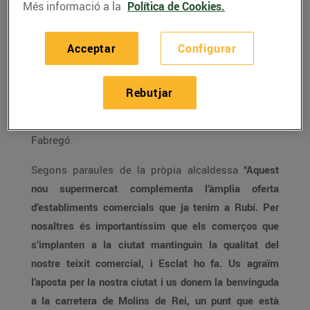
Més informació a la
Política de Cookies.
Bon Preu va inaugurar ahir un nou Esclat a Rubí
Acceptar
Configurar
amb la presència de l’alcaldessa, Ana Maria
Martínez Martínez, el primer tinent d’alcaldia i
Rebutjar
regidor de comerç, Moisés Rodríguez Cantón, i el
director general del Grup Bon Preu, Joan Font i
Fabregó.
Segons paraules de la pròpia alcaldessa
“Aquest
nou supermercat complementa l’àmplia oferta
d’establiments comercials que ja tenim a Rubí. Per
nosaltres és importantíssim que els comerços que
s’implanten a la ciutat mantinguin la qualitat del
nostre teixit comercial, i Esclat ho fa. Us agraïm
l’aposta per la nostra ciutat i us donem la benvinguda
a la carretera de Molins de Rei, un punt que està