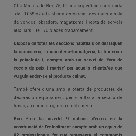
Ctra Molins de Rei, 75, té una superfície construïda
de 3.058m2 a la planta comercial, destinats a sala
de vendes, obradors, magatzems i resta de serveis
auxiliars, i té 170 places d’aparcament.
Disposa de totes les seccions habituals on destaquen
la carnisseria, la xarcuteria-formatgeria, la fruiteria i
la peixateria i, compta amb un servei de ‘forn de
cocció de peix i marisc’ per aquells clients/es que
vulguin endur-se el producte cuinat.
També ofereix una àmplia oferta de productes de
decoració i equipament per a la llar a la secció de
basar, així com drogueria i perfumeria.
Bon Preu ha invertit 9 milions d’euros en la
construcció de l’establiment compta amb un equip de
62 professionals, fet que representa el compromís