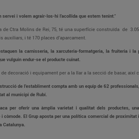
Estem convençuts que els donarem un molt bon servei i volem agrair-los-hi l’acollida que estem tenint
.”
 de serveis auxiliars, i té 170 places d’aparcament.
compta amb un servei de ‘forn de
aquells clients/es que vulguin endur-se el producte cuinat.
També ofereix una àmplia oferta de product
esenta el compromís del Grup amb
upació de qualitat al municipi de Rubí.
a excel·lent atenció al client, amb preus molt
 a Catalunya.