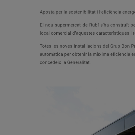
Aposta per la sostenibilitat i l’eficiència energ
El nou supermercat de Rubí s’ha construït perquè funcioni de manera sostenible i ecoficient per estalviar així, el 35% del consum d’energia habitual d’un
Totes les noves instal·lacions del Grup Bon Preu estan pensades per reduir al màxim el consum energètic amb un sistema de gestió que les regula de forma
automàtica per obtenir la màxima eficiència energètica. El Grup va ser dels primers a Catalunya en obtenir la certificació energètica “A” dels seus edificis, que
concedeix la Generalitat.