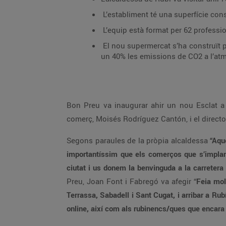
L’equip està format per 62 professi
El nou supermercat s’ha construït perquè funcioni de manera sostenible i ecoficient, 
un 40% les emissions de CO2 a l’atm
Bon Preu va inaugurar ahir un nou Esclat a Rubí amb la presència de l’alcaldessa, Ana Maria Martínez Martínez, el primer tinent d’alcaldia i regidor de
comerç, Moisés Rodríguez 
Segons paraules de la pròpia alcaldessa
“Aquest no
importantíssim que els comerços que s’implanten a la ciutat mantinguin la qualitat del nostre teixit comercial, i Esclat
Preu, Joan Font i Fabregó va afegir “
Feia molt de temps que volíem estar prese
Terrassa, Sabadell i Sant Cugat, i arribar a Rubí ens permet donar servei als nombrosos clients que ens van començar a comprar aquest febrer a través del canal
online, així com als rubinencs/ques que en