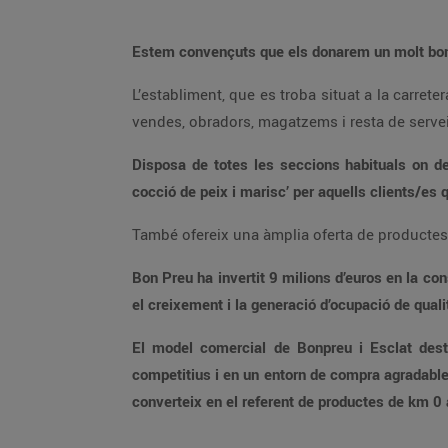
L’establiment, que es troba situat a la carretera de Ctra Molins de Rei, 75, té una superfície construïda de 3.058m2 a la planta comercial, destinats a sala de
vendes, obradors, magatzems i resta
Disposa de totes les seccions habituals on destaquen la carnisseria, la xarcuteria-formatgeria, la fruiteria i la peixateria i, 
cocció de peix i marisc’ per 
Bon Preu ha invertit 9 milions d’euros en la construcció de l’establiment compta amb un equip de 62 professionals, fet que repr
el creixement i la generació d’oc
El model comercial de Bonpreu i Esclat destaca per oferir una àmplia varietat i qualitat dels productes, un
competitius i en un entorn de compra agradable i còmode. El Grup aposta per una política comercial de proximitat i promou el producte local de qualitat, fet que el
converteix en el referent de productes de km 0