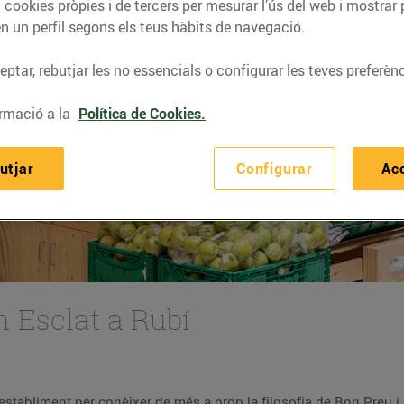
 cookies pròpies i de tercers per mesurar l’ús del web i mostrar 
n un perfil segons els teus hàbits de navegació.
ptar, rebutjar les no essencials o configurar les teves preferènc
rmació a la
Política de Cookies.
utjar
Configurar
Ac
 Esclat a Rubí
L’alcaldessa de Rubí va visitar ahir l’establiment per conèixer de més a 