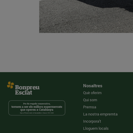
Nosaltres
Què oferim
Qui som
Premsa
La nostra empremta
Incorpora't
Lloguem locals