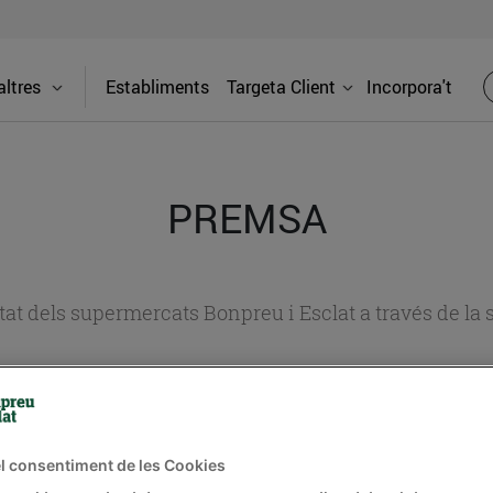
ltres
Establiments
Targeta Client
Incorpora't
PREMSA
itat dels supermercats Bonpreu i Esclat a través de la
l consentiment de les Cookies