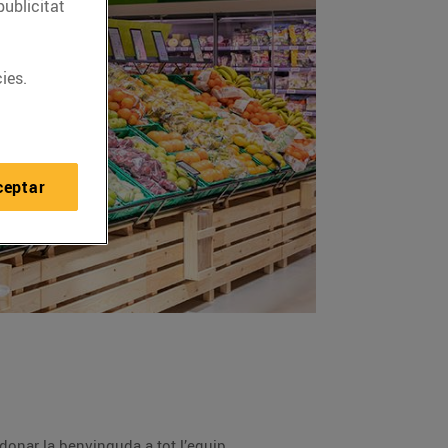
publicitat
ies.
ceptar
prop la filosofia de Bon Preu i donar la benvinguda a tot l’equip.