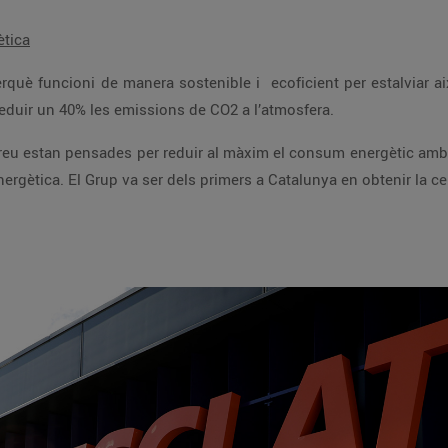
ètica
local comercial d’aquestes característiques i reduir un 40% les emissions de CO2 a l’atmosfera.