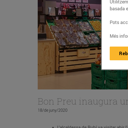
Utilitzem
basada e
Pots acce
Més info
Reb
Bon Preu inaugura un
18/de juny/2020