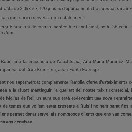
L’establiment té una superfície construïda de 3.058 m², 170 places d’aparcame
onals que donen servei al nou establiment.
amb l’objectiu d’estalviar el 35% del consum d’energia i reduir
osfera.
Cantón, i el director general del Grup Bon Preu, Joan Font i Fabregó.
u supermercat complementa l’àmplia oferta d’establiments comercials que ja tenim a Rubí. Per nosaltres és
 ho fa. Us agraïm l’aposta per la nostra
ciutat i us donem la benvinguda a la carretera de Mol
nts a Rubí i no hem parat fins a trobar una ubicació adequada. Tenim Esclat a
cara no ens coneixen.