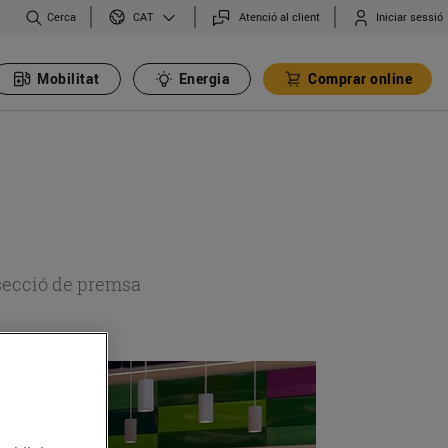
Cerca
Atenció al client
Iniciar sessió
CAT
Mobilitat
Energia
Comprar online
 secció de premsa