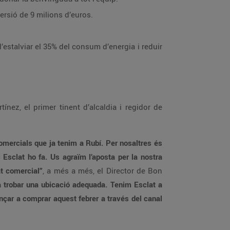
nt i ha suposat una inversió de 9 milions d’euros.
ins de Rei, un punt que està esdevenint una nova centralitat comercial”
, a més a més, el Director de Bon