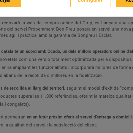
utjar
Configurar
Ac
millors operadors online d’alimentació del món, per enfortir el s
 renovarà la web de compra online del Grup, es llançarà una ap
cions del servei Properament Bon Preu posarà en servei una nova
més àgil i pràctica, amb la garantia de Bonpreu i Esclat.
ó català té un acord amb Ocado, un dels millors operadors online d’
erir novetats com una versió totalment optimitzada per a dispositiu
 anirà ampliant les funcionalitats i incorporarà millores de forma 
 abans de la recollida o millores en la fidelització.
 de recollida al llarg del territori
, seguint el model d’èxit de ”compr
roductes supera les 11.000 referències, oferint la mateixa qualita
a i congelats).
ent permetran
en un futur pròxim oferir el servei d’entrega a domicili
la qualitat del servei i la satisfacció del client.