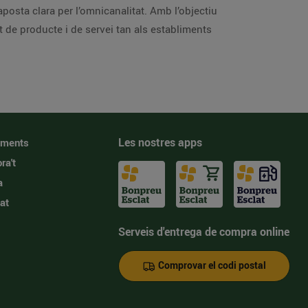
osta clara per l’omnicanalitat. Amb l’objectiu
at de producte i de servei tan als establiments
Les nostres apps
iments
ra't
a
at
Serveis d'entrega de compra online
Comprovar el codi postal