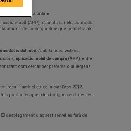
ceptar
eu canal de compra online
licació mòbil (APP), s’ampliaran els punts de
 plataforma de comerç online que permetrà als
alimentació del món
. Amb la nova web es
s mòbils,
aplicació mòbil de compra (APP)
, entre
constant com cercar per preferits o al•lèrgens,
a i recull” amb el cotxe iniciat l’any 2012.
t dels productes que a les botigues en totes les
. El desplegament d’aquest servei es farà de