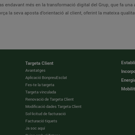
endavant més en la transformació digital del Grup, que fa una ap
ça la seva aposta d’orientació al client, oferint la mateixa qualit
Establ
Targeta Client
Avantatges
Incorpo
Aplicació BonpreuEsclat
Energi
Fes-te la targeta
Mobilit
Targeta vinculada
Renovació de Targeta Client
Modificació dades Targeta Client
Sol·licitud de facturació
Facturació tiquets
Ja soc aquí