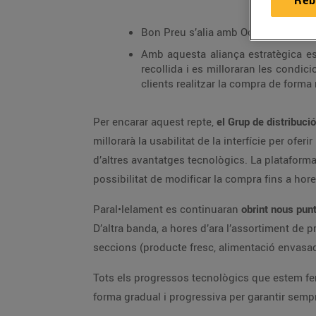
Reb
Bon Preu s’alia amb Ocado, un dels 
Amb aquesta aliança estratègica es
recollida i es milloraran les condi
clients realitzar la compra de forma 
Per encarar aquest repte,
el Grup de distribuci
millorarà la usabilitat de la interfície per of
d’altres avantatges tecnològics. La plataforma
possibilitat de modificar la compra fins a hores
Paral•lelament es continuaran
obrint nous punts
D’altra banda, a hores d’ara l’assortiment de p
seccions (producte fresc, alimentació envasad
Tots els progressos tecnològics que estem f
forma gradual i progressiva per garantir sempre 