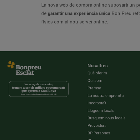
La nova web de compra online suposarà un pas 
de
garantir una experiència única
Bon Preu refor
físics com al nou servei online.
Nosaltres
Què oferim
Qui som
Premsa
La nostra empremta
Incorpora't
Lloguem locals
Busquem nous locals
Proveïdors
BP Persones