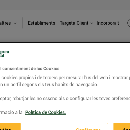
ltres
Establiments
Targeta Client
Incorpora't
PREMSA
l consentiment de les Cookies
 cookies pròpies i de tercers per mesurar l’ús del web i mostrar 
itat dels supermercats Bonpreu i Esclat a través de la
n un perfil segons els teus hàbits de navegació.
ptar, rebutjar les no essencials o configurar les teves preferènc
rmació a la
Política de Cookies.
na nova web de comerç electrò