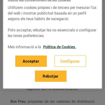
noves instal·lacions
Gestió del consentiment de les Cookies
durant el segon
Utilitzem cookies pròpies i de tercers per mesurar l’ús
del web i mostrar publicitat basada en un perfil
semestre de 2018
segons els teus hàbits de navegació.
30/de juliol/2018
Pots acceptar, rebutjar les no essencials o configurar
les teves preferències.
Durant el segon semestre de l’any, el
Grup Bon Preu té prevista l’obertura de
7
Més informació a la
Política de Cookies.
nous establiments Bonpreu i Esclat, 9
benzineres EsclatOil i 4 punts de
recollida de compra online.
Acceptar
Configurar
Amb aquestes obertures es generaran
450 llocs de treball
, consolidant-se com
una de les primeres empreses
Rebutjar
generadores d’ocupació estable a
Catalunya, i suposarà una
inversió
superior als 78 milions d’euros
.
Bon Preu
, propietari de les cadenes de distribució