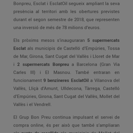
Bonpreu, Esclat i EsclatOil segueix ampliant la seva
presència al territori amb les obertures previstes
durant el segon semestre de 2018, que representen
una inversió de més de 78 milions d’euros.
Els pròxims mesos s’inauguraran
5 supermercats
Esclat
als municipis de Castelló d’Empúries, Tossa
de Mar, Girona, Sant Cugat del Vallès i Lloret de Mar
i
2 supermercats Bonpreu
a Barcelona (Gran Via
Carles III) i El Masnou. També entraran en
funcionament
9 benzineres EsclatOil
a Vilanova del
Vallès, Lliçà d’Amunt, Ulldecona, Tàrrega, Castelló
d’Empúries, Girona, Sant Cugat del Vallès, Mollet del
Vallès i el Vendrell.
El Grup Bon Preu continua impulsant el servei de
compra online, és per això que també s’ampliaran