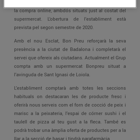
EsclatOil amb mini mercat i un punt de recollida de
la compra online, ambdós situats just al costat del
supermercat. L’obertura de l’establiment està
prevista pel segon semestre de 2020.
Amb el nou Esclat, Bon Preu reforçarà la seva
presència a la ciutat de Badalona i completarà el
servei que ofereix als ciutadans. Actualment el Grup
compta amb un supermercat Bonpreu situat a
l’avinguda de Sant Ignasi de Loiola.
L’establiment comptarà amb totes les seccions
habituals on destacaran les de producte fresc i
oferirà nous serveis com el forn de cocció de peix i
marisc a la peixateria, l’espai de córner sushi i el
taulell de pizza al teu gust a la fleca. També es
podrà trobar una àmplia oferta de productes per a la
llar a la secció de basar i tindrà parafarmàcia.