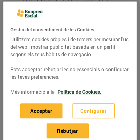
supermercat Esclat a
Badalona
15/de gener/2020
Gestió del consentiment de les Cookies
Utilitzem cookies pròpies i de tercers per mesurar l’ús
L’establiment comptarà amb una
benzinera EsclatOil, mini mercat i un punt
del web i mostrar publicitat basada en un perfil
de recollida de la compra online.
segons els teus hàbits de navegació.
Pots acceptar, rebutjar les no essencials o configurar
Bon Preu
, propietari de les ensenyes Bonpreu,
les teves preferències.
Esclat, EsclatOil i BonpreuEsclat online, obrirà un
nou supermercat Esclat a la zona de Montigalà de
Més informació a la
Política de Cookies.
Badalona, situat a l’avinguda de Conflent s/n, on
actualment hi ha l’empresa Toys R Us.
Acceptar
Configurar
El nou establiment serà d’última generació, tindrà
una superfície de vendes de 3.200 m² i 290 places
Rebutjar
d’aparcament. També disposarà d’una benzinera