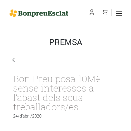
PREMSA
Bon Preu posa 10M€
sense interessos a
l’abast dels seus
treballadors/es.
24/d’abril/2020