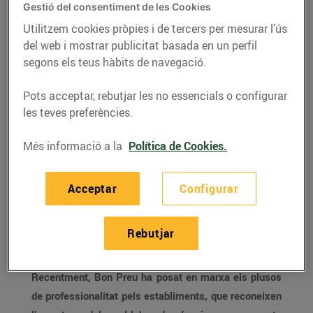
Aquest ingrés és fruit del compliment
Gestió del consentiment de les Cookies
d’objectius del 2019.
Utilitzem cookies pròpies i de tercers per mesurar l’ús
En aquest any, també s’ha incorporat
del web i mostrar publicitat basada en un perfil
plusos de professionalitat per al personal
segons els teus hàbits de navegació.
de botiga Bonpreu i Esclat lligat al
rendiment .
Pots acceptar, rebutjar les no essencials o configurar
Durant la COVID-19 va pagar una prima de
les teves preferències.
200€ a tots/es els treballadors/es.
Més informació a la
Política de Cookies.
Acceptar
Configurar
Bon Preu reparteix més de 13 milions d’euros
d’acord amb el compliment d’objectius anuals dels
seus 8.500 treballadors/es dels establiments
Rebutjar
Bonpreu i Esclat i de Serveis Centrals.
Recentment, Bon Preu ha posat en marxa els plusos
de
professionalitat pels establiments, que reconeixen