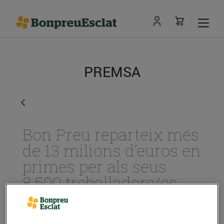
PREMSA
Bon Preu reparteix més
de 13 milions d’euros en
primes per als seus
8.500 treballadors/es
01/de juny/2020