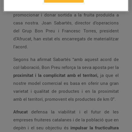
fruita a Catalunya
. El conveni té com a finalitat
promocionar i donar sortida a la fruita produïda a
casa nostra. Joan Sabartés, director d’operacions
del Grup Bon Preu i Francesc Torres, president
d’Afrucat, han estat els encarregats de materialitzar
l’acord.
Segons ha afirmat Sabartés “amb aquest acord de
col·laboració, Bon Preu reforça la seva aposta per la
proximitat i la complicitat amb el territori,
ja que el
nostre model comercial es basa en oferir una gran
varietat i qualitat de productes i en la proximitat
amb el territori, promovent els productes de km 0”.
Afrucat
defensa la viabilitat i el futur de les
empreses fruiteres catalanes i de la població que en
depèn i el seu objectiu és
impulsar la fructicultura