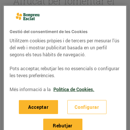
Afrucat per fomentar el
consum de fruita
catalana
16/de maig/2019
Gestió del consentiment de les Cookies
Utilitzem cookies pròpies i de tercers per mesurar l’ús
Amb la signatura de l’acord, el Grup Bon
del web i mostrar publicitat basada en un perfil
Preu i Afrucat uneixen forces en el suport
segons els teus hàbits de navegació.
a la pagesia local
Pots acceptar, rebutjar les no essencials o configurar
El conveni té com a finalitat promocionar
les teves preferències.
i donar sortida a la fruita produïda a casa
nostra
Més informació a la
Política de Cookies.
Acceptar
Configurar
El
Grup Bon Preu
i
Afrucat,
l’Associació Empresar
i
al
de Fruita de Catalunya, han signat aquest matí un
Rebutjar
acord de col·laboració per impulsar el sector de la