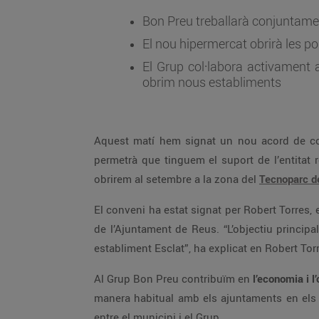
Bon Preu treballarà conjuntame
El nou hipermercat obrirà les p
El Grup col·labora activament 
obrim nous establiments
Aquest matí hem signat un nou acord de c
permetrà que tinguem el suport de l’entitat 
obrirem al setembre a la zona del
Tecnoparc d
El conveni ha estat signat per Robert Torres,
de l’Ajuntament de Reus. “L’objectiu principa
establiment Esclat”, ha explicat en Robert Tor
Al Grup Bon Preu contribuïm en
l’economia i l
manera habitual amb els ajuntaments en els
entre el municipi i el Grup.