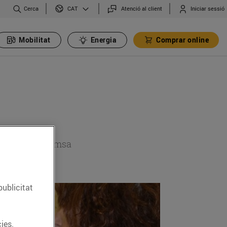
Cerca
Atenció al client
Iniciar sessió
CAT
Mobilitat
Energia
Comprar online
 secció de premsa
publicitat
ies.