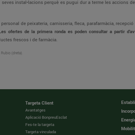
es seves instal•lacions perquè es pugui dur a terme les accions de 
 personal de peixateria, carnisseria, fleca, parafarmàcia, recepció d
Les ofertes de la primera ronda es poden consultar a partir d’av
uctes frescos i de farmàcia.
 Rubio (dreta).
Establ
Targeta Client
Avantatges
Incorpo
Aplicació BonpreuEsclat
Energi
Fes-te la targeta
Mobilit
Targeta vinculada