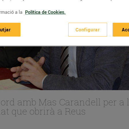
rmació a la
Política de Cookies.
utjar
Configurar
Ac
ord amb Mas Carandell per a l
at que obrirà a Reus