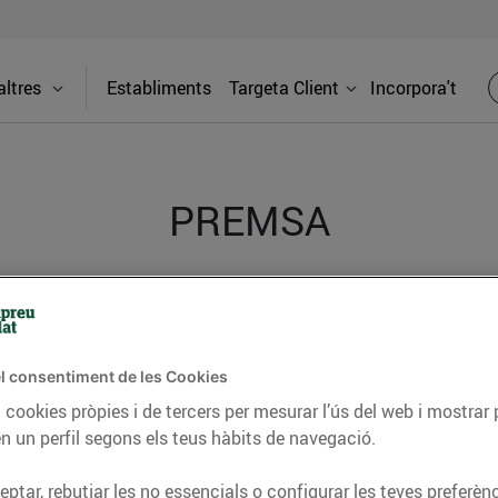
ltres
Establiments
Targeta Client
Incorpora't
PREMSA
itat dels supermercats Bonpreu i Esclat a través de la
l consentiment de les Cookies
 cookies pròpies i de tercers per mesurar l’ús del web i mostrar 
n un perfil segons els teus hàbits de navegació.
ptar, rebutjar les no essencials o configurar les teves preferènc