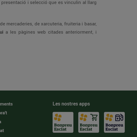
presentació i selecció que es vinculin al llarg
e mercaderies, de xarcuteria, fruiteria i basar,
ui
a les pàgines web citades anteriorment, i
Les nostres apps
iments
ra't
a
at