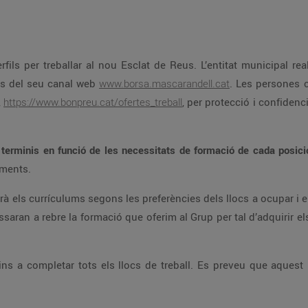
ils per treballar al nou Esclat de Reus. L’entitat municipal re
vés del seu canal web
www.borsa.mascarandell.cat
. Les persones c
,
https://www.bonpreu.cat/ofertes_treball
, per protecció i confidenc
 terminis en funció de les necessitats de formació de cada posici
oments.
 els currículums segons les preferències dels llocs a ocupar i en
aran a rebre la formació que oferim al Grup per tal d’adquirir els
ns a completar tots els llocs de treball. Es preveu que aquest