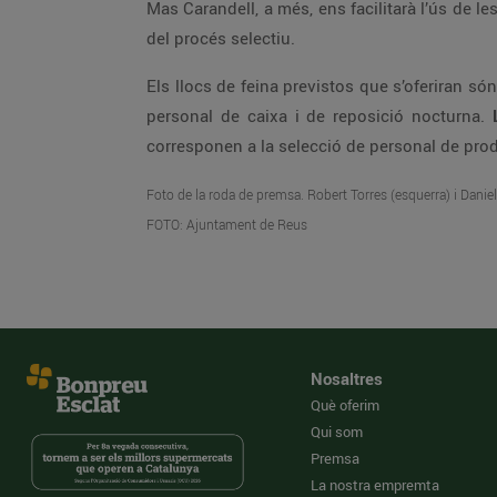
Mas Carandell, a més, ens facilitarà l’ús de l
del procés selectiu.
Els llocs de feina previstos que s’oferiran són
personal de caixa i de reposició nocturna.
corresponen a la selecció de personal de prod
Foto de la roda de premsa. Robert Torres (esquerra) i Daniel
FOTO: Ajuntament de Reus
Nosaltres
Què oferim
Qui som
Premsa
La nostra empremta