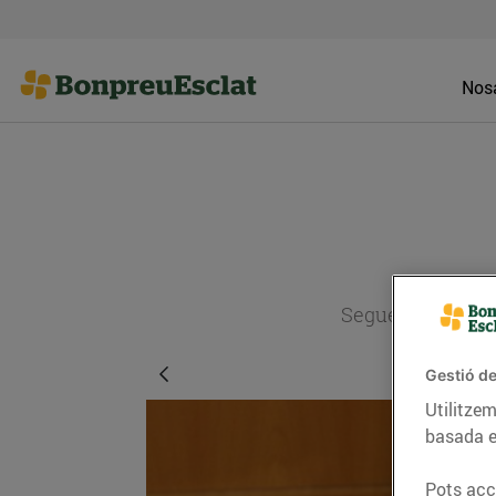
Nosa
Segueix l'actual
Gestió de
Utilitzem
basada e
Pots acce