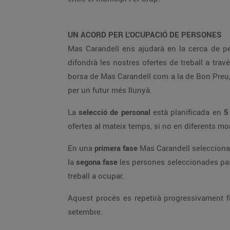
UN ACORD PER L’OCUPACIÓ DE PERSONES
Mas Carandell ens ajudarà en la cerca de perf
difondrà les nostres ofertes de treball a tra
borsa de Mas Carandell com a la de Bon Preu
per un futur més llunyà.
La
selecció de personal
està planificada en
5
ofertes al mateix temps, si no en diferents m
En una
primera fase
Mas Carandell seleccionarà
la
segona fase
les persones seleccionades pass
treball a ocupar.
Aquest procés es repetirà progressivament fi
setembre.