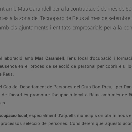
nt amb Mas Carandell per a la contractació de més de 6
ortes a la zona del Tecnoparc de Reus al mes de setembre
amb els ajuntaments i entitats empresarials per a la co
ol·laboració amb
Mas Carandell
, l’ens local d’ocupació i formaci
reusenca en el procés de selecció de personal per cobrir els llo
e Reus
.
 el Cap del Departament de Persones del Grup Bon Preu, i per Da
l de l’acord és promoure l’ocupació local a Reus amb més de 60 
res.
’ocupació local
, especialment d’aquells municipis on obrim nous 
 processos selecció de persones. Considerem que aquests acord