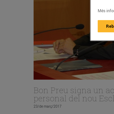
Més info
Reb
Bon Preu signa un ac
personal del nou Escl
23/de març/2017