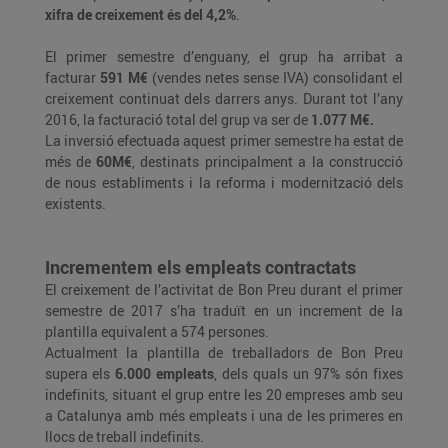
xifra de creixement és del 4,2%
.
El primer semestre d’enguany, el grup ha arribat a
facturar
591 M€
(vendes netes sense IVA) consolidant el
creixement continuat dels darrers anys. Durant tot l’any
2016, la facturació total del grup va ser de
1.077 M€.
La inversió efectuada aquest primer semestre ha estat de
més de
60M€
, destinats principalment a la construcció
de nous establiments i la reforma i modernització dels
existents.
Incrementem els empleats contractats
El creixement de l’activitat de Bon Preu durant el primer
semestre de 2017 s’ha traduït en un increment de la
plantilla equivalent a 574 persones.
Actualment la plantilla de treballadors de Bon Preu
supera els
6.000 empleats
, dels quals un 97% són fixes
indefinits, situant el grup entre les 20 empreses amb seu
a Catalunya amb més empleats i una de les primeres en
llocs de treball indefinits.