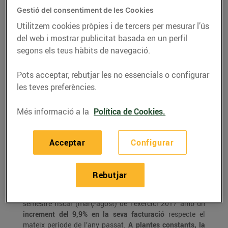
primer semestre de
Gestió del consentiment de les Cookies
2017 amb un
Utilitzem cookies pròpies i de tercers per mesurar l’ús
creixement del 9,9%
del web i mostrar publicitat basada en un perfil
segons els teus hàbits de navegació.
08/de setembre/2017
Pots acceptar, rebutjar les no essencials o configurar
El grup arriba als 591M€ de
les teves preferències.
facturació entre març i agost de
2017
Més informació a la
Política de Cookies.
La inversió en establiments
aquest semestre supera els 60
Acceptar
Configurar
M€
Rebutjar
Bon Preu
, propietari de les cadenes de distribució
Bonpreu, Esclat, EsclatOil i iquodrive, ha tancat el primer
semestre fiscal (març-agost) de l’exercici 2017 amb un
increment del 9,9% en la seva facturació
respecte el
mateix període de l’any passat.
A plantes constants, la