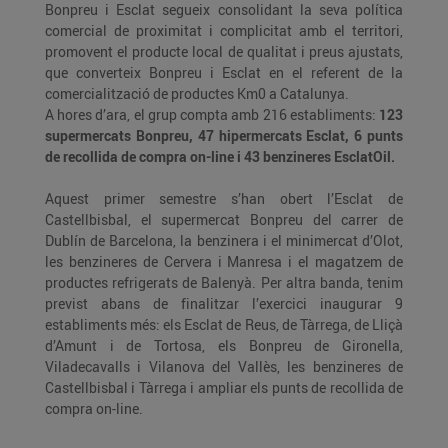
Bonpreu i Esclat segueix consolidant la seva política
comercial de proximitat i complicitat amb el territori,
promovent el producte local de qualitat i preus ajustats,
que converteix Bonpreu i Esclat en el referent de la
comercialització de productes Km0 a Catalunya.
A hores d’ara, el grup compta amb 216 establiments:
123
supermercats Bonpreu, 47 hipermercats Esclat, 6 punts
de recollida de compra on-line i 43 benzineres EsclatOil.
Aquest primer semestre s’han obert l’Esclat de
Castellbisbal, el supermercat Bonpreu del carrer de
Dublín de Barcelona, la benzinera i el minimercat d’Olot,
les benzineres de Cervera i Manresa i el magatzem de
productes refrigerats de Balenyà. Per altra banda, tenim
previst abans de finalitzar l’exercici inaugurar 9
establiments més: els Esclat de Reus, de Tàrrega, de Lliçà
d’Amunt i de Tortosa, els Bonpreu de Gironella,
Viladecavalls i Vilanova del Vallès, les benzineres de
Castellbisbal i Tàrrega i ampliar els punts de recollida de
compra on-line.