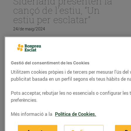
Siderland presenten la
cançó de l'estiu, “Un
estiu per esclatar”
24/de maig/2024
Bonpreu-Esclat i Siderland presenten la cançó de
l'estiu, “Un estiu per esclatar”
Gestió del consentiment de les Cookies
La cançó és fruit de la col·laboració entre
Utilitzem cookies pròpies i de tercers per mesurar l’ús del
Grup Enderrock, Siderland i Bonpreu-
publicitat basada en un perfil segons els teus hàbits de 
Esclat
Bonpreu-Esclat referma el seu compromís
Pots acceptar, rebutjar les no essencials o configurar les 
amb el territori donant veu a la música en
preferències.
català.
Més informació a la
Política de Cookies.
Després del seu pas pel Benidorm Fest el 2023 i
d’una trajectòria iniciada l’any 2018, el duo