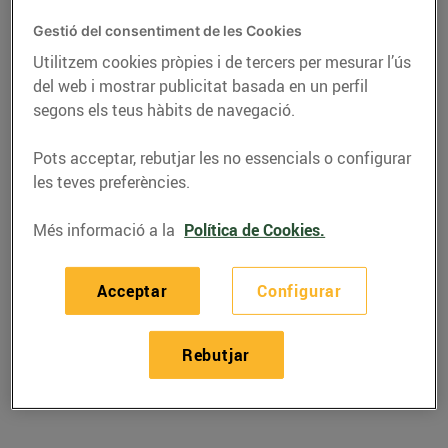
adapten la seva targeta
client al sistema Braille
Gestió del consentiment de les Cookies
Utilitzem cookies pròpies i de tercers per mesurar l’ús
15/de març/2021
del web i mostrar publicitat basada en un perfil
segons els teus hàbits de navegació.
ONCE té afiliades 11.000 persones cegues
o amb discapacitat visual greu a
Pots acceptar, rebutjar les no essencials o configurar
Catalunya.
les teves preferències.
Des del compromís de Bon Preu amb la
Més informació a la
Política de Cookies.
societat neix la necessitat d’adoptar
mesures perquè aquest col·lectiu pugui
gaudir d’un servei essencial en les
Acceptar
Configurar
condicions més òptimes.
Rebutjar
La primera iniciativa que es va implantar
va ser adaptar els fullets promocionals
pels clients.