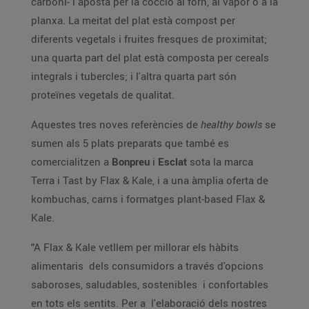
carboni- i aposta per la cocció al forn, al vapor o a la
planxa. La meitat del plat està compost per
diferents vegetals i fruites fresques de proximitat;
una quarta part del plat està composta per cereals
integrals i tubercles; i l'altra quarta part són
proteïnes vegetals de qualitat.
Aquestes tres noves referències de
healthy bowls
se
sumen als 5 plats preparats que també es
comercialitzen a
Bonpreu
i
Esclat
sota la marca
Terra i Tast by Flax & Kale, i a una àmplia oferta de
kombuchas, carns i formatges plant-based Flax &
Kale.
"A Flax & Kale vetllem per millorar els hàbits
alimentaris dels consumidors a través d'opcions
saboroses, saludables, sostenibles i confortables
en tots els sentits. Per a l'elaboració dels nostres