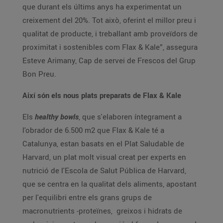
que durant els últims anys ha experimentat un
creixement del 20%. Tot això, oferint el millor preu i
qualitat de producte, i treballant amb proveïdors de
proximitat i sostenibles com Flax & Kale”, assegura
Esteve Arimany, Cap de servei de Frescos del Grup
Bon Preu.
Així són els nous plats preparats de Flax & Kale
Els
healthy bowls
, que s'elaboren íntegrament a
l'obrador de 6.500 m2 que Flax & Kale té a
Catalunya, estan basats en el Plat Saludable de
Harvard, un plat molt visual creat per experts en
nutrició de l'Escola de Salut Pública de Harvard,
que se centra en la qualitat dels aliments, apostant
per l'equilibri entre els grans grups de
macronutrients -proteïnes, greixos i hidrats de