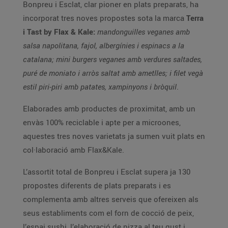
Bonpreu i Esclat, clar pioner en plats preparats, ha
incorporat tres noves propostes sota la marca
Terra
i Tast by Flax & Kale:
mandonguilles veganes amb
salsa napolitana, fajol, albergínies i espinacs a la
catalana; mini burgers veganes amb verdures saltades,
puré de moniato i arròs saltat amb ametlles; i filet vegà
estil piri-piri amb patates, xampinyons i bròquil
.
Elaborades amb productes de proximitat, amb un
envàs 100% reciclable i apte per a microones,
aquestes tres noves varietats ja sumen vuit plats en
col·laboració amb Flax&Kale.
L’assortit total de Bonpreu i Esclat supera ja 130
propostes diferents de plats preparats i es
complementa amb altres serveis que ofereixen als
seus establiments com el forn de cocció de peix,
l’espai sushi, l’elaboració de pizza al teu gust i