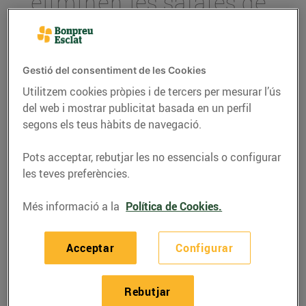
eliminen les safates de
plàstic de la secció de
peixateria
14/de desembre/2021
Gestió del consentiment de les Cookies
Utilitzem cookies pròpies i de tercers per mesurar l’ús
del web i mostrar publicitat basada en un perfil
segons els teus hàbits de navegació.
Les safates de plàstic de peixateria han
estat substituïdes per sobres de paper
Pots acceptar, rebutjar les no essencials o configurar
100% compostables
les teves preferències.
Aquesta substitució suposarà un estalvi
Més informació a la
Política de Cookies.
de més de 5 milions de safates de plàstic
l’any
Acceptar
Configurar
Els establiments del Grup Bon Preu
també han substituït el film de plàstic
Rebutjar
dels taulells de carnisseria, xarcuteria i