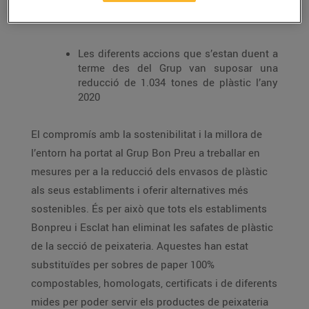
formatgeria de tots els establiments per
film de poliolefina, que és 100% reciclable
Les diferents accions que s’estan duent a
terme des del Grup van suposar una
reducció de 1.034 tones de plàstic l’any
2020
El compromís amb la sostenibilitat i la millora de
l’entorn ha portat al Grup Bon Preu a treballar en
mesures per a la reducció dels envasos de plàstic
als seus establiments i oferir alternatives més
sostenibles. És per això que tots els establiments
Bonpreu i Esclat han eliminat les safates de plàstic
de la secció de peixateria. Aquestes han estat
substituïdes per sobres de paper 100%
compostables, homologats, certificats i de diferents
mides per poder servir els productes de peixateria