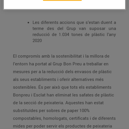
formatgeria de tots els establiments per
film de poliolefina, que és 100% reciclable
Les diferents accions que s’estan duent a
terme des del Grup van suposar una
reducció de 1.034 tones de plàstic l’any
2020
El compromís amb la sostenibilitat i la millora de
l’entorn ha portat al Grup Bon Preu a treballar en
mesures per a la reducció dels envasos de plàstic
als seus establiments i oferir alternatives més
sostenibles. És per això que tots els establiments
Bonpreu i Esclat han eliminat les safates de plàstic
de la secció de peixateria. Aquestes han estat
substituïdes per sobres de paper 100%
compostables, homologats, certificats i de diferents
mides per poder servir els productes de peixateria