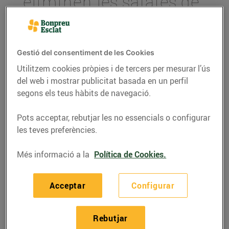
eliminen les safates de
plàstic de la secció de
peixateria
14/de desembre/2021
Gestió del consentiment de les Cookies
Utilitzem cookies pròpies i de tercers per mesurar l’ús
del web i mostrar publicitat basada en un perfil
segons els teus hàbits de navegació.
Les safates de plàstic de peixateria han
estat substituïdes per sobres de paper
Pots acceptar, rebutjar les no essencials o configurar
100% compostables
les teves preferències.
Aquesta substitució suposarà un estalvi
Més informació a la
Política de Cookies.
de més de 5 milions de safates de plàstic
l’any
Acceptar
Configurar
Els establiments del Grup Bon Preu
també han substituït el film de plàstic
Rebutjar
dels taulells de carnisseria, xarcuteria i