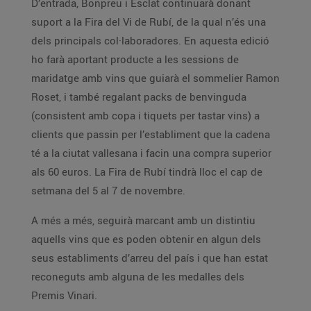
D’entrada, Bonpreu i Esclat continuarà donant
suport a la Fira del Vi de Rubí, de la qual n’és una
dels principals col·laboradores. En aquesta edició
ho farà aportant producte a les sessions de
maridatge amb vins que guiarà el sommelier Ramon
Roset, i també regalant packs de benvinguda
(consistent amb copa i tiquets per tastar vins) a
clients que passin per l’establiment que la cadena
té a la ciutat vallesana i facin una compra superior
als 60 euros. La Fira de Rubí tindrà lloc el cap de
setmana del 5 al 7 de novembre.
A més a més, seguirà marcant amb un distintiu
aquells vins que es poden obtenir en algun dels
seus establiments d’arreu del país i que han estat
reconeguts amb alguna de les medalles dels
Premis Vinari.