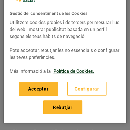
Premis Vinari, sis anys
d’aliança estratègica
Gestió del consentiment de les Cookies
per la promoció dels
Utilitzem cookies pròpies i de tercers per mesurar l’ús
vins catalans
del web i mostrar publicitat basada en un perfil
segons els teus hàbits de navegació.
29/d’octubre/2021
Pots acceptar, rebutjar les no essencials o configurar
Bonpreu i Esclat i els Premis Vinari han sumat
les teves preferències.
sinergies en els últims sis anys amb l’objectiu
Més informació a la
Política de Cookies.
comú de promocionar els vins catalans. I aquest
divendres 29 d’octubre, han renovat un cop més
aquesta col·laboració per tal de continuar donant
Acceptar
Configurar
veu de manera conjunta a accions que tenen els
vins catalans, especialment aquells que han estat
Rebutjar
guardonats als Premis Vinari, com a principals
protagonistes.