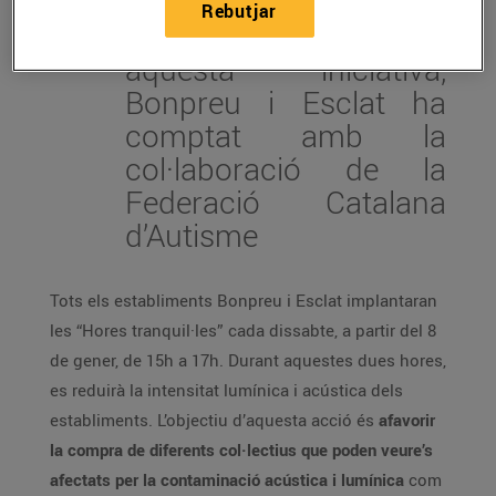
Rebutjar
Per a dur a terme
aquesta iniciativa,
Bonpreu i Esclat ha
comptat amb la
col·laboració de la
Federació Catalana
d’Autisme
Tots els establiments Bonpreu i Esclat implantaran
les “Hores tranquil·les” cada dissabte, a partir del 8
de gener, de 15h a 17h. Durant aquestes dues hores,
es reduirà la intensitat lumínica i acústica dels
establiments. L’objectiu d’aquesta acció és
afavorir
la compra de diferents col·lectius que poden veure’s
afectats per la contaminació acústica i lumínica
com