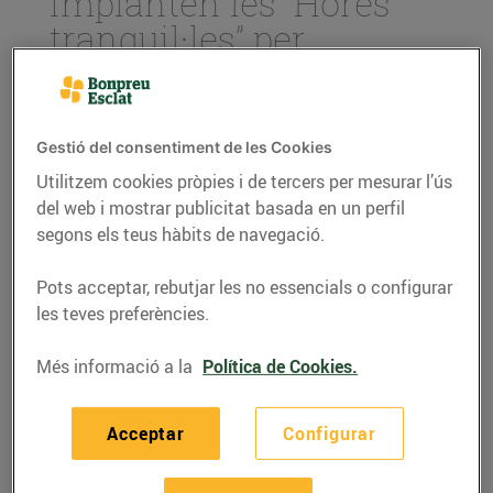
implanten les “Hores
tranquil·les” per
afavorir la compra de
les persones amb
autisme i
Gestió del consentiment de les Cookies
hipersensibilitat
Utilitzem cookies pròpies i de tercers per mesurar l’ús
sensorial
del web i mostrar publicitat basada en un perfil
segons els teus hàbits de navegació.
04/de gener/2022
Pots acceptar, rebutjar les no essencials o configurar
Cada dissabte, a partir
les teves preferències.
del 8 de gener i de 15h
Més informació a la
Política de Cookies.
a 17h, es reduirà la
intensitat lumínica i
Acceptar
Configurar
acústica dels
establiments