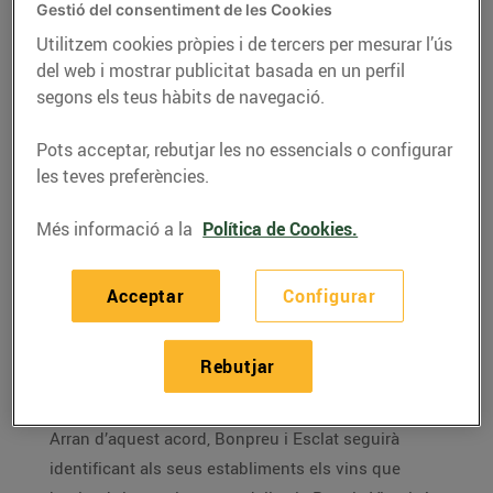
referma el seu
Gestió del consentiment de les Cookies
compromís amb la
Utilitzem cookies pròpies i de tercers per mesurar l’ús
promoció i l'aposta pel
del web i mostrar publicitat basada en un perfil
segons els teus hàbits de navegació.
vi català
08/de juliol/2022
Pots acceptar, rebutjar les no essencials o configurar
les teves preferències.
Bonpreu i Esclat i els Premis Vinari han renovat la
Més informació a la
Política de Cookies.
seva col·laboració en la promoció dels vins
catalans. Aquest acord dibuixa un nou marc de
Acceptar
Configurar
treball conjunt en benefici del sector vitivinícola del
país, i Bonpreu i Esclat esdevé un aliat estratègic a
l’hora de sumar veu en la difusió del producte
Rebutjar
vinícola elaborat a Catalunya.
Arran d’aquest acord, Bonpreu i Esclat seguirà
identificant als seus establiments els vins que