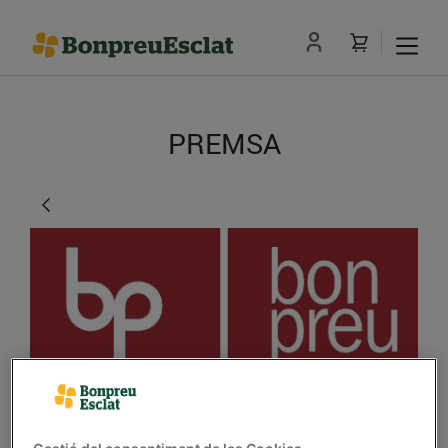
PREMSA
Bonpreu reparteix el 2n,