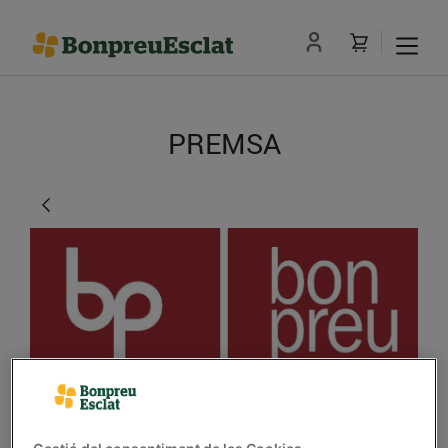
PREMSA
Bonpreu reparteix el 2n,