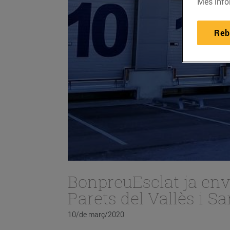
Més info
Reb
BonpreuEsclat ja envi
Parets del Vallès i 
10/de març/2020