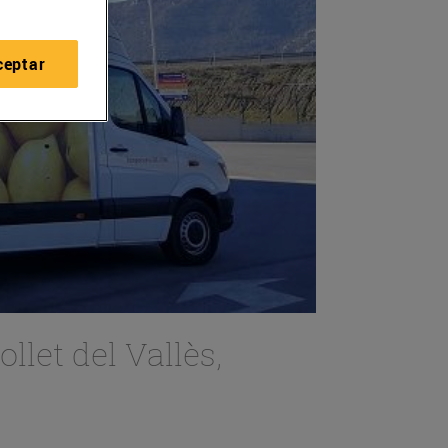
ceptar
let del Vallès,