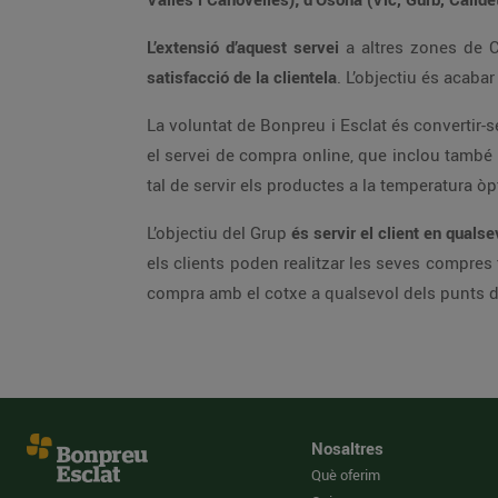
L’extensió d’aquest servei
a 
satisfacció de la clientela
. L’objec
La voluntat de Bonpreu i Esclat é
el servei de compra online, que inclou ta
tal de servir els productes a la tempe
L’objectiu del Grup
els clients poden realitzar les seves compres tant als supermercats Bonpreu i Esclat com al canal online a través del web i de l’app i passar a recollir la seva
compra amb el cotxe a qualsevol d
Nosaltres
Què oferim