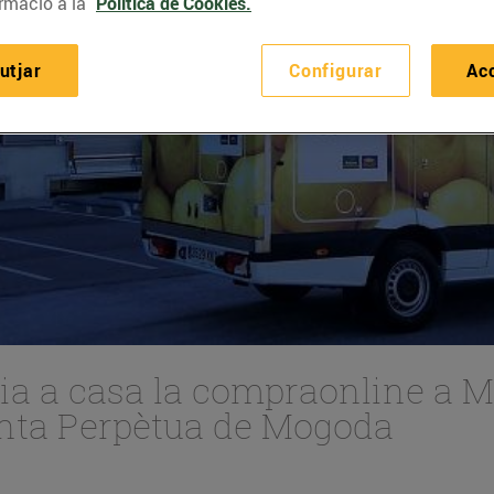
rmació a la
Política de Cookies.
utjar
Configurar
Ac
a a casa la compraonline a Mol
Santa Perpètua de Mogoda