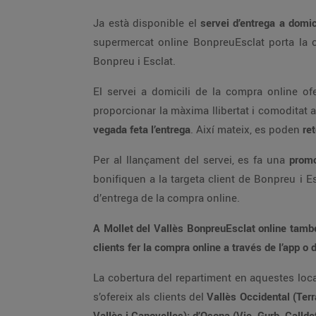
Ja està disponible el
Bonpreu i Esclat.
El servei a
vegada feta l’entrega
. Així mateix, es poden
Per al llançament del servei, es fa una
promo
bonifiquen a la targeta clien
d’entrega de la compra online.
A Mollet del Vallès BonpreuEsclat online també disposa d’un punt de recollida a l’Esclat del carrer de Nicaragua, s/n. (Pl.
La cobertura del repartiment en aquestes localitats és l’última ampliació que Bon Preu ha fet del nou servei d’entrega a domicili de la compra online que ja
s’ofereix als clients del
Vallès Occidental (Terrassa, Matadepera, Sabadell, B