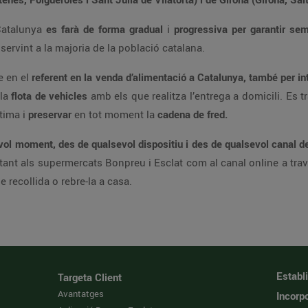
altres zones de Catalunya
es farà de forma gradual
i
progressiva per garantir sempre un
tiu és acabar servint a la majoria de la població catalana.
s convertir-se en el
referent en la venda d’alimentació a Catalunya, també
mbé la
flota de vehicles
amb els que realitza l’entrega a domicil
ratura òptima i
preservar
en tot moment la
cadena de fred.
els punts de recollida o rebre-la a casa.
Establ
Targeta Client
Avantatges
Incorpo