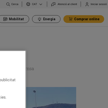
Cerca
Atenció al client
Iniciar sessió
CAT
Mobilitat
Energia
Comprar online
 secció de premsa
publicitat
ies.