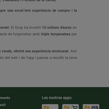
a excel·lent experiència de compra i la
 per internet
. El Grup ha invertit
10 milions d’euros
en
i. Es tracta de furgonetes amb
triple temperatura
per
és servir el client en qualsevol moment, des de qualsevol dispositiu i des de qualsevol canal de venda, oferint una experiència omnicanal
. Així
Les nostres apps
iments
ra't