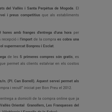
upermercat online BonpreuEsclat a Mollet del Vallès, Parets del Vallès i Santa Perpètua de Mogoda
. El
qualitat, servei i preus competitius
que als establiments
7:00 a 22:00 hores amb franges d’entrega d’una hora
per
 la recepció i
l’import
de la compra
es cobra una
t de l’entrega o després a qualsevol supermercat Bonpreu i Esclat
.
rega
de les
5 primeres compres són gratis
, es
que permet als clients estalviar en els costos
, seguint el model de “compra i recull” iniciat per Bon Preu el 2012.
, Calldetenes, Folgueroles i Sant Julià de Vilatorta) i de Girona (Girona, Salt, Vilablareix i Fornells de la Selva).