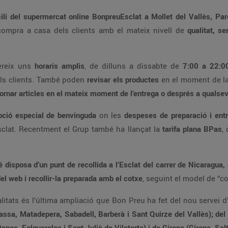
servei d’entrega a domicili del s
supermercat online BonpreuEsclat porta la compra a casa dels clients amb el mateix nivell de
 domicili de la compra online ofereix uns
horaris amplis
, de dilluns a dissabte de
proporcionar la màxima llibertat i comoditat als clients. També poden
revisar els productes
en el moment de
retornar articles en el mateix momen
ció especial de benvinguda
on les
despeses de preparació i ent
t de Bonpreu i Esclat. Recentment el Grup també ha llançat la
tarifa plana BPas
, 
 Can Borrell). Aquest servei permet als
clients fer la compra online a través de l’app o del web i recollir-la preparada amb el cotxe
arberà i Sant Quirze del Vallès); del Vallès Oriental Granollers, Les Franqueses del
Vallès i Canovelles); d’Osona (Vic, Gurb