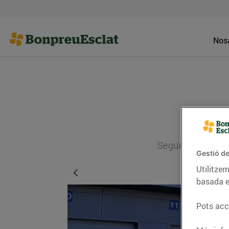
Nosa
Segueix l'actual
Gestió de
Utilitzem
basada e
Pots acce