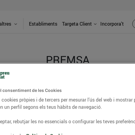
ltres
Establiments
Targeta Client
Incorpora't
PREMSA
itat dels supermercats Bonpreu i Esclat a través de la
l consentiment de les Cookies
 cookies pròpies i de tercers per mesurar l’ús del web i mostrar 
n un perfil segons els teus hàbits de navegació.
ptar, rebutjar les no essencials o configurar les teves preferènc