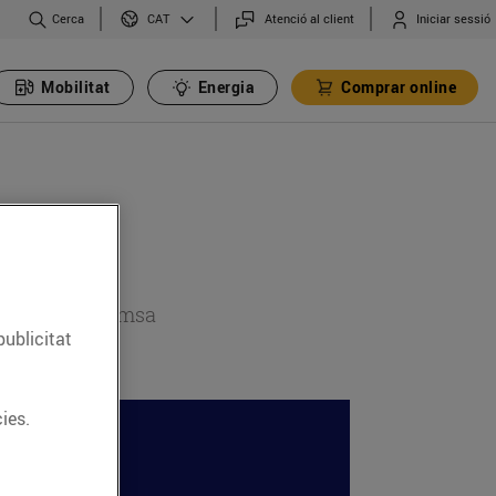
Cerca
Atenció al client
Iniciar sessió
CAT
Mobilitat
Energia
Comprar online
 secció de premsa
publicitat
ies.