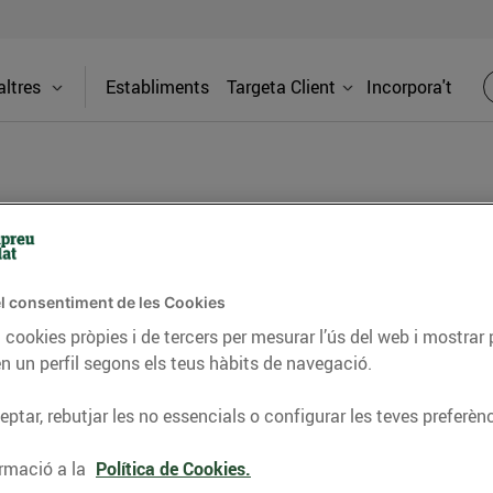
ltres
Establiments
Targeta Client
Incorpora't
PREMSA
l consentiment de les Cookies
itat dels supermercats Bonpreu i Esclat a través de la
 cookies pròpies i de tercers per mesurar l’ús del web i mostrar 
n un perfil segons els teus hàbits de navegació.
ptar, rebutjar les no essencials o configurar les teves preferènc
rmació a la
Política de Cookies.