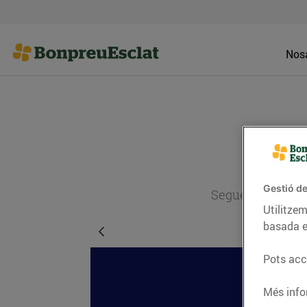
Nosa
Gestió de
Segueix l'actual
Utilitzem
basada e
Pots acce
Més info