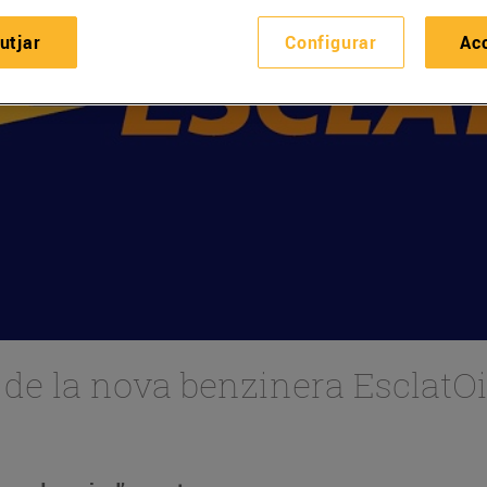
utjar
Configurar
Ac
e la nova benzinera EsclatOil