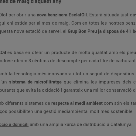
 mes de maig d’aquest any
lot per obrir una
nova benzinera EsclatOil
. Estarà situada just d
igui enllestida per al mes de maig. Com en totes les nostres benzi
aquesta nova estació de servei, el
Grup Bon Preu ja disposa de 41 b
tOil
es basa en oferir un producte de molta qualitat amb els preu
odrive oferim 3 cèntims de descompte per cada litre de carburant
mb la tecnologia més innovadora i tot un seguit de dispositius 
 d’un
sistema de microfiltratge
que elimina les impureses dels c
burants que evita la oxidació i garanteix una millor conservació d
b diferents sistemes de
respecte al medi ambient
com són els tanc
ços possibiliten una gestió mediambiental molt més sostenible.
cció a domicili
amb una àmplia xarxa de distribució a Catalunya.