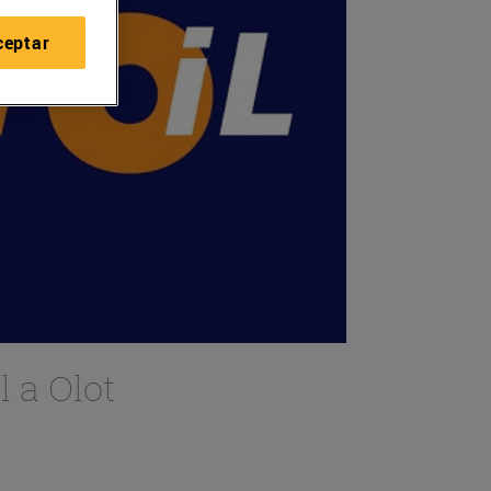
ceptar
 a Olot