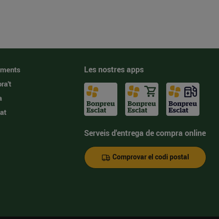
Les nostres apps
iments
ra't
a
at
Serveis d'entrega de compra online
Comprovar el codi postal