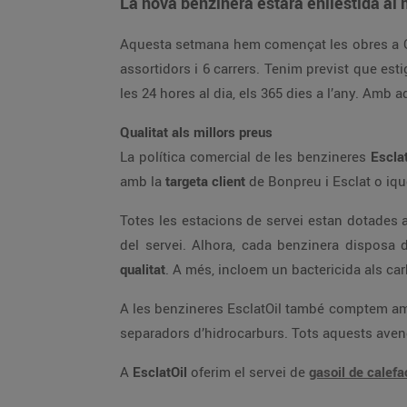
La nova benzinera estarà enllestida al
Aquesta setmana hem començat les obres a O
assortidors i 6 carrers. Tenim previst que est
les 24 hores al dia, els 365 dies a l’any. Amb 
Qualitat als millors preus
La política comercial de les benzineres
Escla
amb la
targeta client
de Bonpreu i Esclat o iqu
Totes les estacions de servei estan dotades a
del servei. Alhora, cada benzinera disposa
qualitat
. A més, incloem un bactericida als car
A les benzineres EsclatOil també comptem am
separadors d’hidrocarburs. Tots aquests aven
A
EsclatOil
oferim el servei de
gasoil de calefa