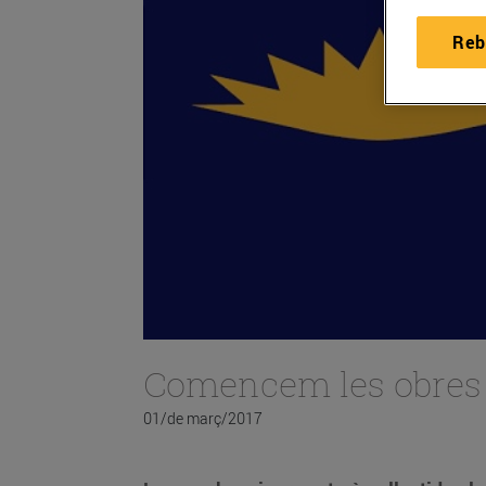
Reb
Comencem les obres d
01/de març/2017