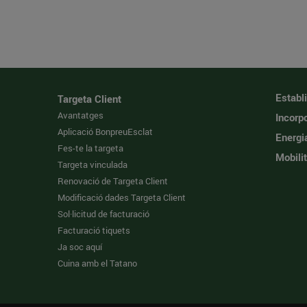
Establ
Targeta Client
Avantatges
Incorpo
Aplicació BonpreuEsclat
Energi
Fes-te la targeta
Mobilit
Targeta vinculada
Renovació de Targeta Client
Modificació dades Targeta Client
Sol·licitud de facturació
Facturació tiquets
Ja soc aquí
Cuina amb el Tatano