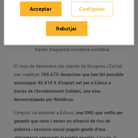
desenvolupament i creixement als infants
de Girona Est a través d’activitats
Acceptar
Configurar
extraescolars cultural, esportives i
educatives.
Rebutjar
Des de febrer de 2019, s’han realitzat més
de 21 milions de donacions i s’han
aconseguit més de 3,8 milions d’euros a
través d’aquesta iniciativa solidària.
El mes de desembre els clients de Bonpreu i Esclat
van realitzar
306.670 donacions que han fet possible
aconseguir 46.818 € d’import net per a Educo a
través de l’Arrodoniment Solidari, una eina
desenvolupada per Worldcoo.
L’import va destinat a Educo,
una ONG que vetlla per
garantir que nens i nenes en situació de risc de
pobresa i exclusió social puguin gaudir d’una
alimentació adequada al centre escolar.
L’accés al