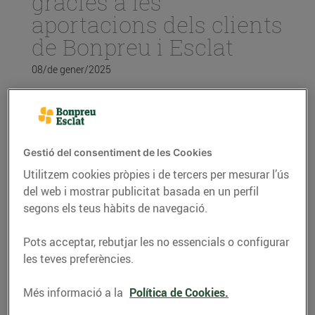
gràcies a les
aportacions dels clients
de Bonpreu i Esclat
08/de gener/2025
La recaptació s’ha portat a terme a través
de l’Arrodoniment Solidari als
establiments del Grup Bon Preu durant el
Gestió del consentiment de les Cookies
mes de desembre i s’han realitzat 306.670
donacions en total.
Utilitzem cookies pròpies i de tercers per mesurar l’ús
del web i mostrar publicitat basada en un perfil
L’import va destinat a Educo, una ONG
que vetlla per garantir que nens i nenes
segons els teus hàbits de navegació.
en situació de risc de pobresa i exclusió
social puguin gaudir d’una alimentació
Pots acceptar, rebutjar les no essencials o configurar
adequada al centre escolar.
les teves preferències.
Aquest mes de gener les donacions
aniran destinades a la Fundació Girona
Més informació a la
Política de Cookies.
Est, que acompanya en el