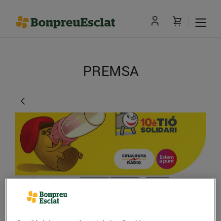
PREMSA
El 10è Tió Solidari recull