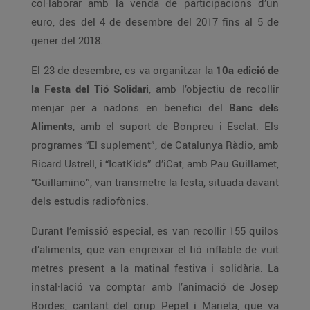
col·laborar amb la venda de participacions d’un
euro, des del 4 de desembre del 2017 fins al 5 de
gener del 2018.
El 23 de desembre, es va organitzar la
10a edició de
la Festa del Tió Solidari
, amb l’objectiu de recollir
menjar per a nadons en benefici del
Banc dels
Aliments
, amb el suport de Bonpreu i Esclat. Els
programes “El suplement”, de Catalunya Ràdio, amb
Ricard Ustrell, i “IcatKids” d’iCat, amb Pau Guillamet,
“Guillamino”, van transmetre la festa, situada davant
dels estudis radiofònics.
Durant l’emissió especial, es van recollir 155 quilos
d’aliments, que van engreixar el tió inflable de vuit
metres present a la matinal festiva i solidària. La
instal·lació va comptar amb l’animació de Josep
Bordes, cantant del grup Pepet i Marieta, que va