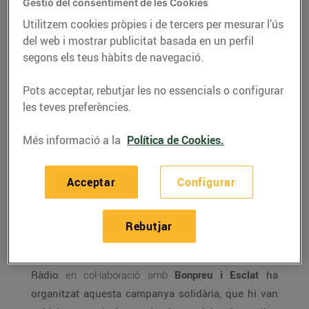
més de 24.000 quilos de
Gestió del consentiment de les Cookies
menjar infantil per al
Utilitzem cookies pròpies i de tercers per mesurar l’ús
Banc dels Aliments
del web i mostrar publicitat basada en un perfil
segons els teus hàbits de navegació.
25/de gener/2018
Pots acceptar, rebutjar les no essencials o configurar
les teves preferències.
La desena edició de la campanya solidària
organitzada per Bonpreu i Esclat i Catalunya
Més informació a la
Política de Cookies.
Ràdio ha aconseguit recollir 24.177 quilos
d’aliments destinats als infants de famílies en
Acceptar
Configurar
situació de precarietat alimentària.
L’edició d’enguany del Tió Solidari ha recollit
Rebutjar
24.177 quilos
de menjar per a infants en benefici
del Banc dels Aliments. Un any més, Catalunya
Ràdio
en col·laboració amb
Bonpreu i Esclat
ha
organitzat aquesta campanya solidària, que hi van