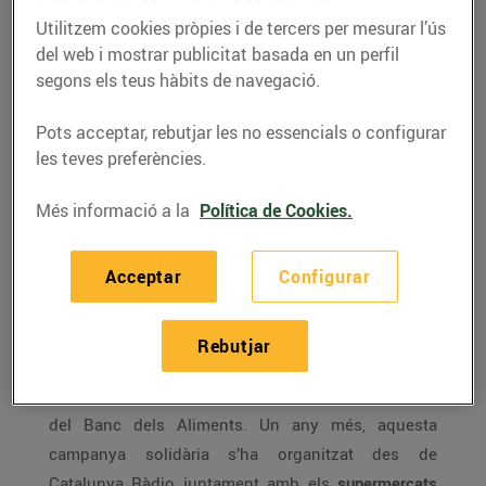
més de 46.600 quilos de
menjar infantil
Utilitzem cookies pròpies i de tercers per mesurar l’ús
del web i mostrar publicitat basada en un perfil
01/de febrer/2017
segons els teus hàbits de navegació.
Pots acceptar, rebutjar les no essencials o configurar
La novena edició de la campanya solidària
les teves preferències.
organitzada per Bonpreu i Esclat, Catalunya
Més informació a la
Política de Cookies.
Ràdio i Abacus Cooperativa ha aconseguit
recollir 46.603 quilos d’aliments destinats
Acceptar
Configurar
als infants de famílies en situació de
precarietat alimentària.
Rebutjar
L’edició d’enguany del Tió Solidari ha recollit
46.603 quilos
de menjar per a infants en benefici
del Banc dels Aliments. Un any més, aquesta
campanya solidària s’ha organitzat des de
Catalunya Ràdio juntament amb els
supermercats