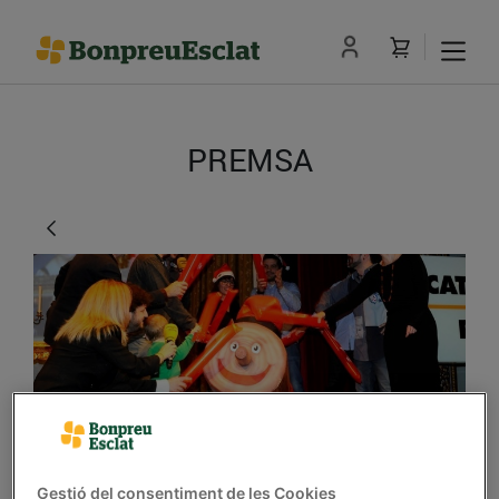
PREMSA
El 9è Tió Solidari recull
Gestió del consentiment de les Cookies