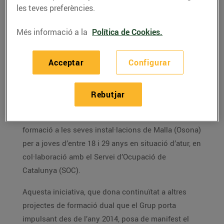
les teves preferències.
Aquest projecte posa de manifest l’aposta
Més informació a la
Política de Cookies.
per la formació del Grup, que en el darrer
any va dedicar més de 80.000 hores a
activitats formatives, i que compta amb un
Acceptar
Configurar
equip de més de 9.400 persones
treballadores.
Rebutjar
Grup Bon Preu
continua apostant per la
formació
professional dual
i engega un projecte propi de
formació a les seves instal·lacions de Malla (Osona)
per a joves d’entre 18 i 29 anys en situació d’atur, en
col·laboració amb el Servei d’Ocupació de
Catalunya (SOC).
Aquesta iniciativa, que dona continuïtat a altres
projectes de formació dual que el Grup porta
impulsant des de l’any 2014, posa de manifest el