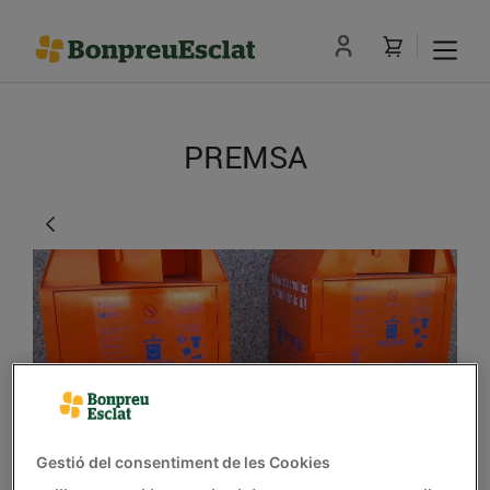
PREMSA
El Grup Bon Preu
Gestió del consentiment de les Cookies