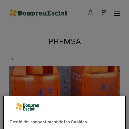
PREMSA
El Grup Bon Preu
Gestió del consentiment de les Cookies