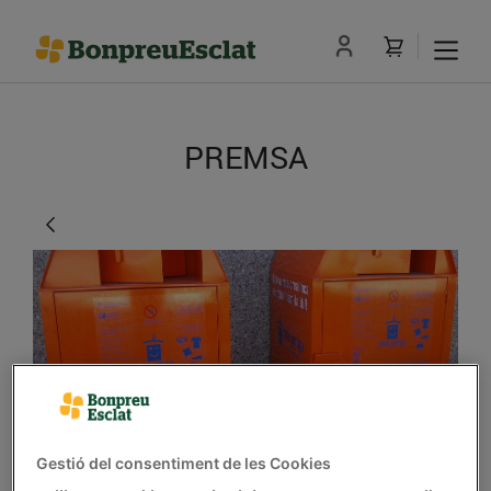
PREMSA
El Grup Bon Preu
Gestió del consentiment de les Cookies