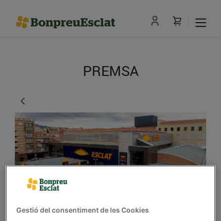
PREMSA
El Grup Bon Preu creix
Gestió del consentiment de les Cookies