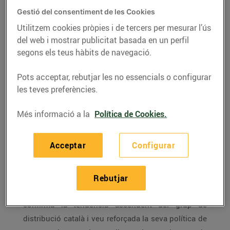
factura 1.077 M€
l’exercici del 2016 i
Gestió del consentiment de les Cookies
Utilitzem cookies pròpies i de tercers per mesurar l’ús
creix un 9,2% respecte
del web i mostrar publicitat basada en un perfil
l’any anterior
segons els teus hàbits de navegació.
13/de març/2017
Pots acceptar, rebutjar les no essencials o configurar
les teves preferències.
El
Grup Bon Preu
, propietari de les ensenyes
Bonpreu, Esclat, EsclatOil i iquodrive, ha facturat
Més informació a la
Política de Cookies.
1.077,3 M€ (vendes netes sense IVA) durant
l’exercici 2016, el que representa un creixement del
Acceptar
Configurar
9,2%
respecte a l’any anterior. A
plantes constants
el
Grup ha crescut un 5% entre els dos períodes.
Rebutjar
Segons fonts del
Grup Bon Preu
, “aquest creixement
confirma la tendència ascendent del grup de
distribució català i veu reforçada la seva política de