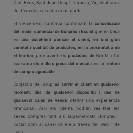
Olot, Reus, Sant Joan Despí, Terrassa, Vic, Vilafranca
del Penedès i els dos nous punts.
El creixement continua confirmant la
consolidació
del model comercial de Bonpreu i Esclat
que es basa
en
una excel•lent atenció al client, en una gran
varietat i qualitat de productes, en la proximitat amb
el territori
, promovent els
productes de Km 0
, i tot
això
amb els millors preus del mercat
i en un
entorn
de compra agradable
.
L’objectiu del Grup
és servir el client en qualsevol
moment, des de qualsevol dispositiu i des de
qualsevol canal de venda
, oferint una experiència
omnicanal. Així els clients podran realitzar les
seves compres tant als supermercats Bonpreu i
Esclat com al canal online a través del web i de
l’app.