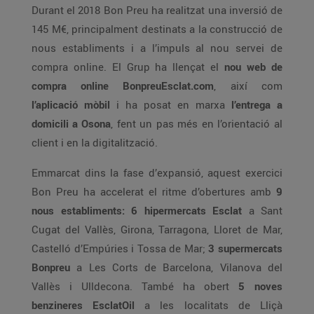
Durant el 2018 Bon Preu ha realitzat una inversió de
145 M€, principalment destinats a la construcció de
nous establiments i a l’impuls al nou servei de
compra online. El Grup ha llençat el
nou web de
compra online BonpreuEsclat.com
, així com
l’aplicació mòbil
i ha posat en marxa
l’entrega a
domicili a Osona
, fent un pas més en l’orientació al
client i en la digitalització.
Emmarcat dins la fase d’expansió, aquest exercici
Bon Preu ha accelerat el ritme d’obertures amb
9
nous establiments: 6 hipermercats Esclat
a Sant
Cugat del Vallès, Girona, Tarragona, Lloret de Mar,
Castelló d’Empúries i Tossa de Mar;
3 supermercats
Bonpreu
a Les Corts de Barcelona, Vilanova del
Vallès i Ulldecona. També ha obert
5 noves
benzineres EsclatOil
a les localitats de Lliçà