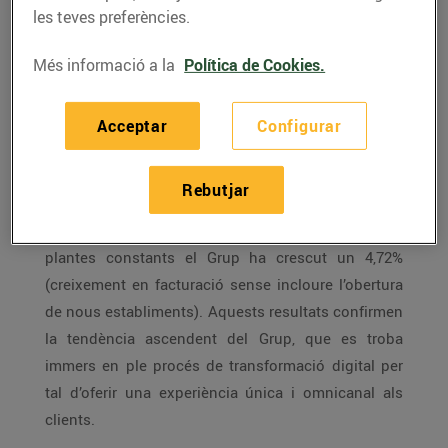
emmarcats dins la transformació digital
les teves preferències.
de la companyia.
Més informació a la
Política de Cookies.
El
Grup Bon Preu
, propietari de les ensenyes
Acceptar
Configurar
Bonpreu, Esclat i EsclatOil,
ha facturat 1.347 M€
(vendes netes sense IVA) durant l’exercici 2018
Rebutjar
(tancat el 28 de febrer), el que representa un
creixement del 12,4%
respecte a l’any anterior. A
plantes constants el Grup ha crescut un 4,72%
(creixement en facturació sense incloure l’obertura
de nous establiments). Aquests resultats confirmen
la tendència ascendent del Grup, que es troba
immers en ple procés de transformació digital per
tal d’oferir una experiència única i omnicanal als
clients.