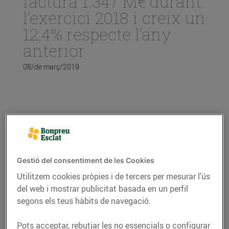
factura 1.347 M€ durant
l’exercici 2018 i creix un
12,4% respecte l’any
anterior
08/de març/2019
El Grup Bon Preu arriba als 1.347 M€ de
facturació durant l’exercici, el que suposa
un creixement del 12,4%
Gestió del consentiment de les Cookies
Amb una inversió de 145 M€, el Grup ha
Utilitzem cookies pròpies i de tercers per mesurar l’ús
accelerat el ritme de creixement amb
del web i mostrar publicitat basada en un perfil
l’obertura de 9 nous establiments i
l’impuls al servei de compra online amb el
segons els teus hàbits de navegació.
llançament del nou web, l’app i la posada
en marxa de l’entrega a domicili,
Pots acceptar, rebutjar les no essencials o configurar