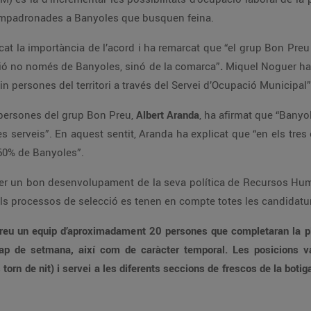
 empadronades a Banyoles que busquen feina.
cat la importància de l’acord i ha remarcat que “el grup Bon Pre
ació no només de Banyoles, sinó de la comarca”
.
Miquel Noguer ha 
in persones del territori a través del Servei d’Ocupació Municipal”
 persones del grup Bon Preu,
Albert Aranda
, ha afirmat que “Banyol
es serveis”. En aquest sentit, Aranda ha explicat que “en els tres 
 60% de Banyoles”.
er un bon desenvolupament de la seva política de Recursos Humans
 els processos de selecció es tenen en compte totes les candidatu
npreu un equip d’aproximadament 20 persones que completaran la pla
cap de setmana, així com de caràcter temporal. Les posicions va
orn de nit) i servei a les diferents seccions de frescos de la botiga: