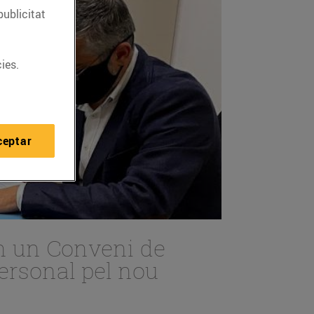
publicitat
ies.
ceptar
en un Conveni de
personal pel nou