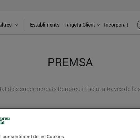
ltres
Establiments
Targeta Client
Incorpora't
PREMSA
itat dels supermercats Bonpreu i Esclat a través de la
l consentiment de les Cookies