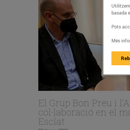
Utilitzem
basada e
Pots acce
Més info
Reb
El Grup Bon Preu i l
col·laboració en el m
Esclat