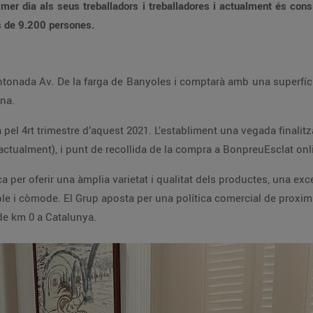
primer dia als seus treballadors i treballadores i actualment és c
s de 9.200 persones.
antonada Av. De la farga de Banyoles i comptarà amb una superfí
ona.
a pel 4rt trimestre d’aquest 2021. L’establiment una vegada finalit
actualment), i punt de recollida de la compra a BonpreuEsclat onl
 per oferir una àmplia varietat i qualitat dels productes, una exce
e i còmode. El Grup aposta per una política comercial de proximita
 de km 0 a Catalunya.