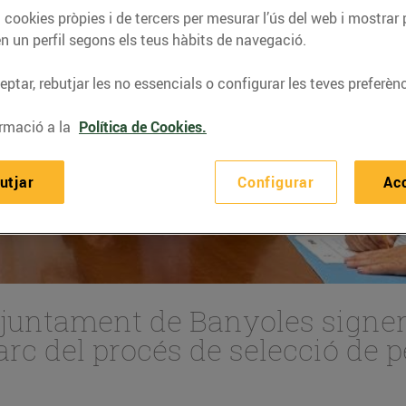
 cookies pròpies i de tercers per mesurar l’ús del web i mostrar 
n un perfil segons els teus hàbits de navegació.
ptar, rebutjar les no essencials o configurar les teves preferènc
rmació a la
Política de Cookies.
utjar
Configurar
Ac
’Ajuntament de Banyoles sign
arc del procés de selecció de 