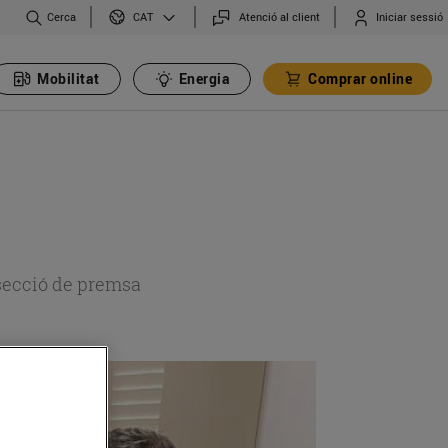
Cerca
Atenció al client
Iniciar sessió
CAT
Mobilitat
Energia
Comprar online
 secció de premsa