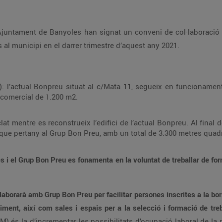
’Ajuntament de Banyoles han signat un conveni de col·laboració
s al municipi en el darrer trimestre d’aquest any 2021.
1): l’actual Bonpreu situat al c/Mata 11, segueix en funcionamen
 comercial de 1.200 m2.
clat mentre es reconstrueix l’edifici de l’actual Bonpreu. Al final
 que pertany al Grup Bon Preu, amb un total de 3.300 metres quadr
s i el Grup Bon Preu es fonamenta en la voluntat de treballar de f
laborarà amb Grup Bon Preu per facilitar persones inscrites a la bor
iment, així com sales i espais per a la selecció i formació de treb
M) és la d’incrementar les possibilitats d’ocupació laboral de la