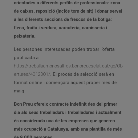
orientades a diferents perfils de professionals: zona
de caixes, reposició (inclòs torn de nit) i donar servei
a les diferents seccions de frescos de la botiga:
fleca, fruita i verdura, xarcuteria, carnisseria i
peixateria.
Les persones interessades poden trobar l’oferta
publicada a
https://treballaambnosaltres.bonpreuesclat.cat/go/Ob
ertures/4012001/
. El procés de selecció serà en
format online i començarà aquest proper mes de
maig.
Bon Preu ofereix contracte indefinit des del primer
dia als seus treballadors i treballadores i actualment
és considerada una de les empreses que generen
més ocupació a Catalunya, amb una plantilla de més
de 9.000 persones.