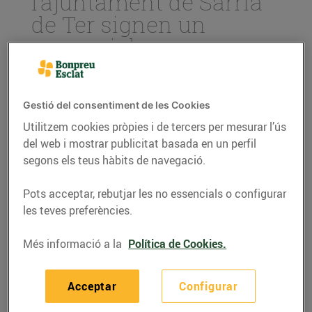
l’ajuntament de Sarrià
de Ter signen un
conveni de
col·laboració en el marc
del procés de selecció
de personal pel nou
Gestió del consentiment de les Cookies
Utilitzem cookies pròpies i de tercers per mesurar l’ús
Esclat
del web i mostrar publicitat basada en un perfil
26/d’abril/2021
segons els teus hàbits de navegació.
Pots acceptar, rebutjar les no essencials o configurar
Aquest passat divendres 23 d’abril, el Grup Bon
les teves preferències.
Preu i l’ajuntament de Sarrià de Ter van signar un
conveni de col·laboració en el procés de selecció
Més informació a la
Política de Cookies.
de personal pel nou establiment Esclat, que obrirà
les seves portes en el municipi el darrer semestre
Acceptar
Configurar
d’aquest any.