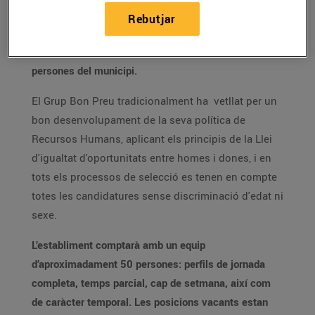
Aquest Conveni es fonamenta en la voluntat de
Rebutjar
treballar de forma conjunta tots aquells aspectes que
fomentin l’ocupabilitat del major nombre possible de
persones del municipi.
El Grup Bon Preu tradicionalment ha vetllat per un
bon desenvolupament de la seva política de
Recursos Humans, aplicant els principis de la Llei
d'igualtat d'oportunitats entre homes i dones, i en
tots els processos de selecció es tenen en compte
totes les candidatures sense discriminació d'edat ni
sexe.
L’establiment comptarà amb un equip
d’aproximadament 50 persones: perfils de jornada
completa, temps parcial, cap de setmana, així com
de caràcter temporal. Les posicions vacants estan