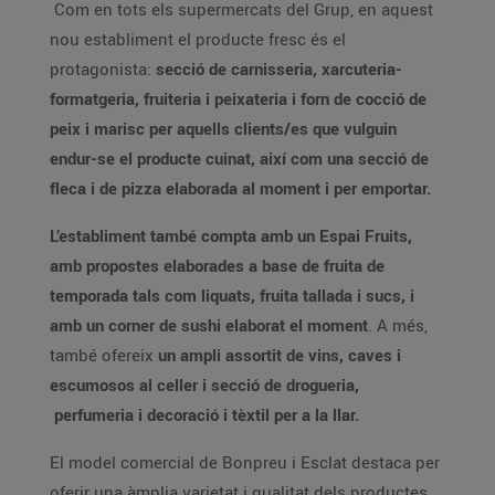
Com en tots els supermercats del Grup, en aquest
nou establiment el producte fresc és el
protagonista:
secció de carnisseria, xarcuteria-
formatgeria, fruiteria i peixateria i forn de cocció de
peix i marisc per aquells clients/es que vulguin
endur-se el producte cuinat, així com una secció de
fleca i de pizza elaborada al moment i per emportar.
L’establiment també compta amb un Espai Fruits,
amb propostes elaborades a base de fruita de
temporada tals com liquats, fruita tallada i sucs, i
amb un corner de sushi elaborat el moment
. A més,
també ofereix
un ampli assortit de vins, caves i
escumosos al celler i secció de drogueria,
perfumeria i decoració i tèxtil per a la llar.
El model comercial de Bonpreu i Esclat destaca per
oferir una àmplia varietat i qualitat dels productes,