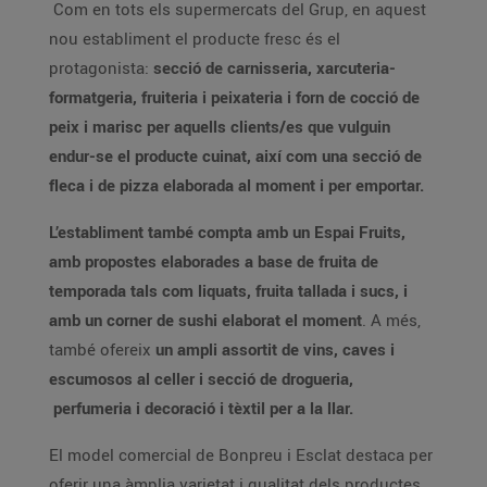
Com en tots els supermercats del Grup, en aquest
nou establiment el producte fresc és el
protagonista:
secció de carnisseria, xarcuteria-
formatgeria, fruiteria i peixateria i forn de cocció de
peix i marisc per aquells clients/es que vulguin
endur-se el producte cuinat, així com una secció de
fleca i de pizza elaborada al moment i per emportar.
L’establiment també compta amb un Espai Fruits,
amb propostes elaborades a base de fruita de
temporada tals com liquats, fruita tallada i sucs, i
amb un corner de sushi elaborat el moment
. A més,
també ofereix
un ampli assortit de vins, caves i
escumosos al celler i secció de drogueria,
perfumeria i decoració i tèxtil per a la llar.
El model comercial de Bonpreu i Esclat destaca per
oferir una àmplia varietat i qualitat dels productes,