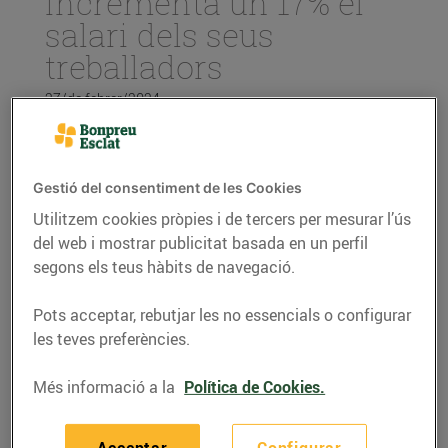
incrementa un 17% el
salari dels seus
treballadors
27/de febrer/2024
El Grup Bon Preu posa en marxa a partir
de març de 2024 una nova política
Gestió del consentiment de les Cookies
retributiva que representarà un increment
Utilitzem cookies pròpies i de tercers per mesurar l’ús
del 17% del sou de les seves persones
treballadores.
del web i mostrar publicitat basada en un perfil
segons els teus hàbits de navegació.
Aquesta nova política retributiva permetrà
un augment gradual del salari a mesura
Pots acceptar, rebutjar les no essencials o configurar
que les persones treballadores vagin
assolint una sèrie d’objectius, assegurant
les teves preferències.
fins a un 15,7% més d’increment salarial
en només 4 anys.
Més informació a la
Política de Cookies.
Aquest 2024, el Grup invertirà més de 35
milions d’euros en variables.