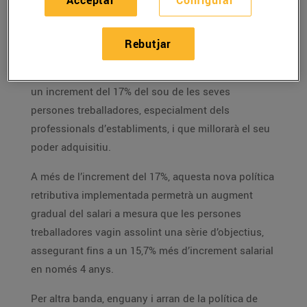
Acceptar
Configurar
Les Masies de Voltregà, 27 de febrer de 2024
Rebutjar
El Grup Bon Preu posa en marxa a partir de març de
2024 una nova política retributiva que representarà
un increment del 17% del sou de les seves
persones treballadores, especialment dels
professionals d’establiments, i que millorarà el seu
poder adquisitiu.
A més de l’increment del 17%, aquesta nova política
retributiva implementada permetrà un augment
gradual del salari a mesura que les persones
treballadores vagin assolint una sèrie d’objectius,
assegurant fins a un 15,7% més d’increment salarial
en només 4 anys.
Per altra banda, enguany i arran de la política de