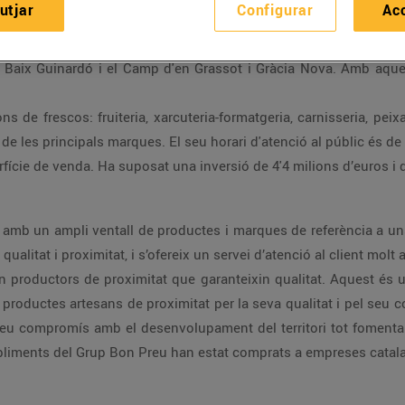
utjar
Configurar
Ac
lona, concretament un
Bonpreu
al carrer Sant Antoni Maria Claret 
, el Baix Guinardó i el Camp d'en Grassot i Gràcia Nova. Amb aqu
de frescos: fruiteria, xarcuteria-formatgeria, carnisseria, peixat
 les principals marques. El seu horari d'atenció al públic és de 
ície de venda. Ha suposat una inversió de 4'4 milions d’euros i d
 amb un ampli ventall de productes i marques de referència a un
alitat i proximitat, i s’ofereix un servei d’atenció al client molt 
en productors de proximitat que garanteixin qualitat. Aquest és
 productes artesans de proximitat per la seva qualitat i pel seu
 seu compromís amb el desenvolupament del territori tot fomenta
abliments del Grup Bon Preu han estat comprats a empreses catal