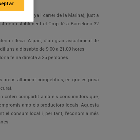
ceptar
75 (entre Sardenya i carrer de la Marina), just a
est nou establiment el Grup té a Barcelona 32
eria i fleca. A part, d'un gran assortiment de
dilluns a dissabte de 9.00 a 21.00 hores.
óna feina directa a 26 persones.
s preus altament competitius, en què es posa
acurat.
 un criteri compartit amb els consumidors que,
 compromís amb els productors locals. Aquesta
nt el consum local i, per tant, l’economia més
anes.