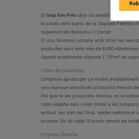
Reb
El
Grup Bon Preu
obre un establiment a Barce
la cruïlla dels barris de la Sagrada Família
supermercats Bonpreu i 1 Esclat.
El nou Bonpreu compta amb totes les seccions 
productes secs amb més de 8.000 referències de
Aquest establiment disposa 1.150 m² de superf
Criteri de proximitat
L’empresa aposta per un model d'establiment
una especial atenció als productes frescos de qu
Pel que fa als productes frescos, es prioritz
cada vegada més, volen trobar a les botigues
actitud, per part del Grup, també reafirma el
propera. Sis de cada 10 euros venuts als est
Empresa familiar