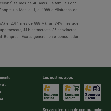
celona) fa més de 40 anys. La família Font i
Bonpreu a Manlleu i, el 1988 a Vilafranca del
e IVA) el 2014 més de 888 M€, un 8'4% més que
 supermercats, 44 hipermercats, 36 benzineres i
nt, Bonpreu i Esclat, generen en el consumidor
Les nostres apps
iments
ra't
a
at
Serveis d'entrega de compra online