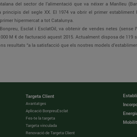
alana del sector de l’alimentació que va néixer a Manlleu (Bar
 principis del segle XX. El 1974 va obrir el primer establiment 
 primer hipermercat a tot Catalunya.
 Bonpreu, Esclat i EsclatOil, va obtenir de vendes netes (sens
als 1.000 M € de facturació aquest 2015. Actualment disposa de 119
ns resultats “a la satisfacció que els nostres models d’establime
Establ
Targeta Client
Avantatges
Incorpo
Aplicació BonpreuEsclat
Energi
Fes-te la targeta
Mobilit
Targeta vinculada
Renovació de Targeta Client