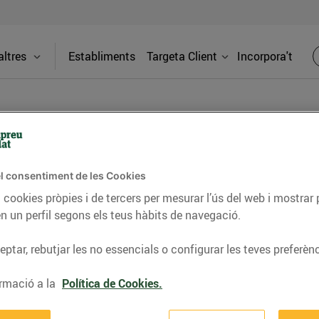
ltres
Establiments
Targeta Client
Incorpora't
PREMSA
l consentiment de les Cookies
 cookies pròpies i de tercers per mesurar l’ús del web i mostrar 
itat dels supermercats Bonpreu i Esclat a través de la
n un perfil segons els teus hàbits de navegació.
ptar, rebutjar les no essencials o configurar les teves preferènc
re un nou Bonpreu a Barcelona
rmació a la
Política de Cookies.