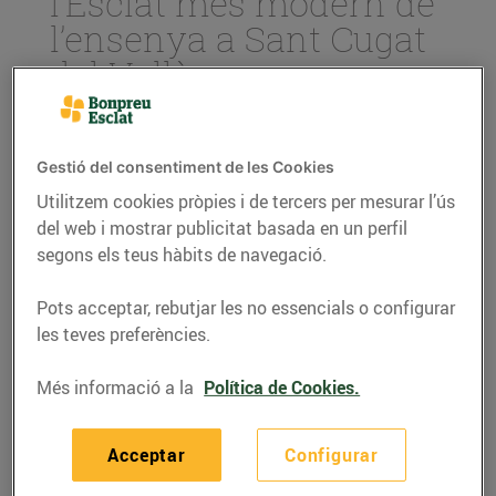
l’Esclat més modern de
l’ensenya a Sant Cugat
del Vallès
07/de juliol/2017
Gestió del consentiment de les Cookies
Invertirem més de 15 M€ en la
construcció d’un edifici de darrera
Utilitzem cookies pròpies i de tercers per mesurar l’ús
generació
del web i mostrar publicitat basada en un perfil
segons els teus hàbits de navegació.
Començarem les obres al setembre
d’aquest any i es preveu que durin
fins l’estiu de 2018
Pots acceptar, rebutjar les no essencials o configurar
les teves preferències.
Amb aquesta obertura crearem 120
llocs de treball a la localitat
Més informació a la
Política de Cookies.
Amb l'objectiu de seguir creixent a la zona del
Acceptar
Configurar
Vallès hem adquirit els terrenys de l’enclavament de
la B-30 amb la C-16 (Túnels de Vallvidrera) per