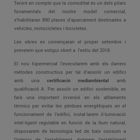
Tenint en compte que la comoditat és un dels pilars
fonamentals del nostre model comercial,
s’habilitaran 890 places d’aparcament destinades a
vehicles, motocicletes i bicicletes.
Les obres es començaran el proper setembre i
preveiem que estigui obert a l’estiu del 2018.
El nou hipermercat l’executarem amb els darrers
mètodes constructius per tal d’assolir un edifici
amb una
certificació mediambiental
amb
qualificació A. Per assolir un edifici sostenible, es
farà una important inversió en els aïllaments
tèrmics per evitar les pèrdues energètiques en el
funcionament de l’edifici, instal·larem il·luminació
intel·ligent regulable en funció de la llum natural,
disposarem de tecnologia led de baix consum a
l’interior de l’establiment, dotarem l’establiment