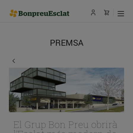
PREMSA
El Grup Bon Preu obrirà